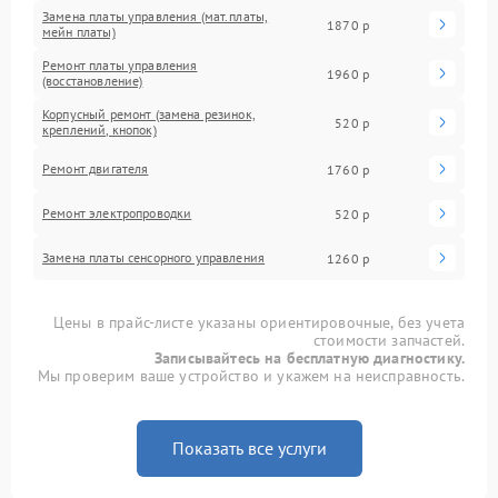
Замена платы управления (мат.платы,
1870 р
мейн платы)
Ремонт платы управления
1960 р
(восстановление)
Корпусный ремонт (замена резинок,
520 р
креплений, кнопок)
Ремонт двигателя
1760 р
Ремонт электропроводки
520 р
Замена платы сенсорного управления
1260 р
Цены в прайс-листе указаны ориентировочные, без учета
стоимости запчастей.
Записывайтесь на бесплатную диагностику.
Мы проверим ваше устройство и укажем на неисправность.
Показать все услуги