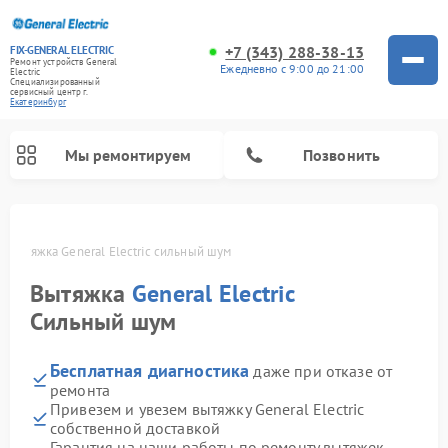
+7 (343) 288-38-13
FIX-GENERAL ELECTRIC
Ремонт устройств General
Ежедневно с 9:00 до 21:00
Electric
Специализированный
cервисный центр г.
Екатеринбург
Мы ремонтируем
Позвонить
е
Вытяжка General Electric сильный шум
Вытяжка
General Electric
Сильный шум
Бесплатная диагностика
даже при отказе от
ремонта
Привезем и увезем вытяжку General Electric
собственной доставкой
Ремонт варочных панелей General Electric
Ремонт стиральных машин General Electric
Ремонт микроволновых печей General Electric
Ремонт сушильных машин General Electric
Ремонт духовых шкафов General Electric
Ремонт посудомоечных машин General Electric
Ремонт винных шкафов General Electric
Ремонт холодильников General Electric
Ремонт кухонных плит General Electric
Гарантия на наши работы по ремонту вытяжек