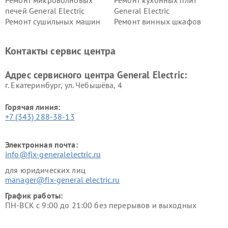
Ремонт микроволновых
Ремонт кухонных плит
печей General Electric
General Electric
Ремонт сушильных машин
Ремонт винных шкафов
General Electric
General Electric
Ремонт вытяжек General
Ремонт духовых шкафов
Контакты сервис центра
Electric
General Electric
Адрес сервисного центра General Electric:
г. Екатеринбург, ул. Чебышёва, 4
Горячая линия:
+7 (343) 288-38-13
Электронная почта:
info@fix-generalelectric.ru
для юридических лиц
manager@fix-general electric.ru
График работы:
ПН-ВСК с 9:00 до 21:00 без перерывов и выходных