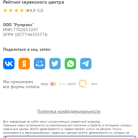
Рейтинг сервисного центра
4.9-5.0
ООО "Русервис"
ИНН 7702633247
ОГРН 1077746335776
Поделиться в соц. сетях:
Мы принимаем
все формы оплаты
Политика конфиденциальности
Вся информация на сайте носит исключительно справочный характер.
Товарные знаки используются исключительно для описания устройств, в отношении которых
сервисные центры ekb.fix-generalelectric.ru предоставляют услуги по ремонту. Услуги
оказываются в неавторизованных сервисных центрах ekb.fix-generalelectric.ru, которые не
связаны с правообладателями товарных знаков или их официальными представителями.