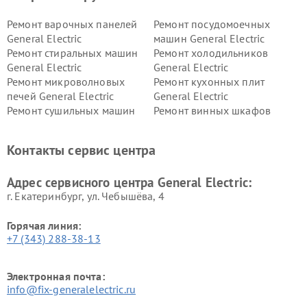
Ремонт варочных панелей
Ремонт посудомоечных
General Electric
машин General Electric
Ремонт стиральных машин
Ремонт холодильников
General Electric
General Electric
Ремонт микроволновых
Ремонт кухонных плит
печей General Electric
General Electric
Ремонт сушильных машин
Ремонт винных шкафов
General Electric
General Electric
Ремонт вытяжек General
Ремонт духовых шкафов
Контакты сервис центра
Electric
General Electric
Адрес сервисного центра General Electric:
г. Екатеринбург, ул. Чебышёва, 4
Горячая линия:
+7 (343) 288-38-13
Электронная почта:
info@fix-generalelectric.ru