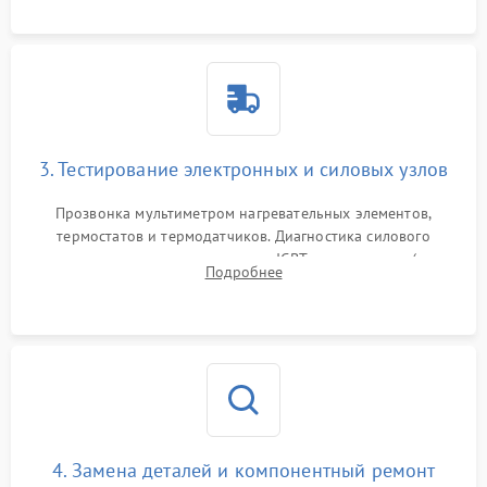
или ТЭНам.
3. Тестирование электронных и силовых узлов
Прозвонка мультиметром нагревательных элементов,
термостатов и термодатчиков. Диагностика силового
модуля, реле, диодных мостов и IGBT-транзисторов (для
Подробнее
индукции). Проверка кранов и газ-контроля (для газовых
панелей).
4. Замена деталей и компонентный ремонт