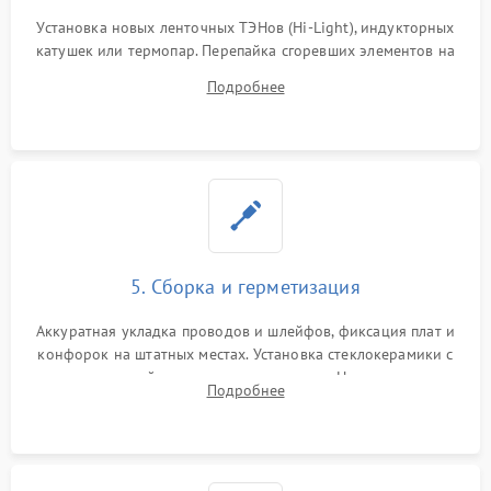
Установка новых ленточных ТЭНов (Hi-Light), индукторных
катушек или термопар. Перепайка сгоревших элементов на
плате управления, восстановление токопроводящих
Подробнее
дорожек. Очистка контактов и замена поврежденной
проводки.
5. Сборка и герметизация
Аккуратная укладка проводов и шлейфов, фиксация плат и
конфорок на штатных местах. Установка стеклокерамики с
проверкой равномерности зазоров. Нанесение
Подробнее
термостойкого герметика или укладка уплотнительной
ленты по контуру.