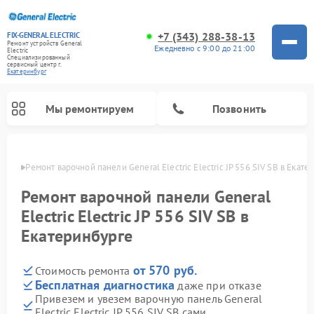
+7 (343) 288-38-13
FIX-GENERAL ELECTRIC
Ремонт устройств General
Ежедневно с 9:00 до 21:00
Electric
Специализированный
cервисный центр г.
Екатеринбург
Мы ремонтируем
Позвонить
бурге
Ремонт варочной панели General Electric Electric JP 556 SIV SB в Екат
Ремонт варочной панели General
Electric Electric JP 556 SIV SB в
Екатеринбурге
от 570 руб.
Стоимость ремонта
Бесплатная диагностика
даже при отказе
Привезем и увезем варочную панель General
Ремонт посудомоечных машин General Electric
Ремонт винных шкафов General Electric
Ремонт духовых шкафов General Electric
Ремонт холодильников General Electric
Ремонт кухонных плит General Electric
Ремонт стиральных машин General Electric
Ремонт микроволновых печей General Electric
Ремонт сушильных машин General Electric
Ремонт вытяжек General Electric
Electric Electric JP 556 SIV SB сами