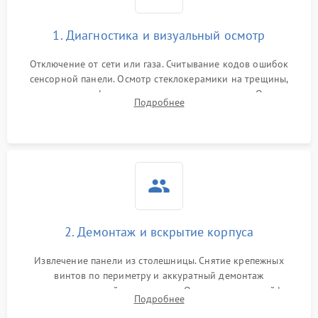
1. Диагностика и визуальный осмотр
Отключение от сети или газа. Считывание кодов ошибок
сенсорной панели. Осмотр стеклокерамики на трещины,
проверка конфорок на равномерность нагрева. Опрос
Подробнее
клиента о симптомах (не включается, не видит посуду,
щелкает).
2. Демонтаж и вскрытие корпуса
Извлечение панели из столешницы. Снятие крепежных
винтов по периметру и аккуратный демонтаж
стеклокерамической поверхности. Отсоединение шлейфов
Подробнее
сенсорного блока для доступа к силовым платам, катушкам