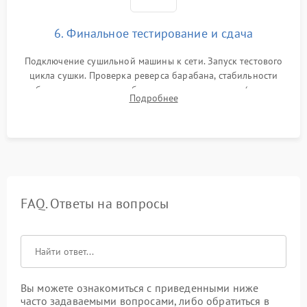
6. Финальное тестирование и сдача
Подключение сушильной машины к сети. Запуск тестового
цикла сушки. Проверка реверса барабана, стабильности
набора температуры, работы дренажного насоса (откачка
Подробнее
конденсата) и отсутствия посторонних скрипов, стуков или
вибраций.
FAQ. Ответы на вопросы
Вы можете ознакомиться с приведенными ниже
часто задаваемыми вопросами, либо обратиться в