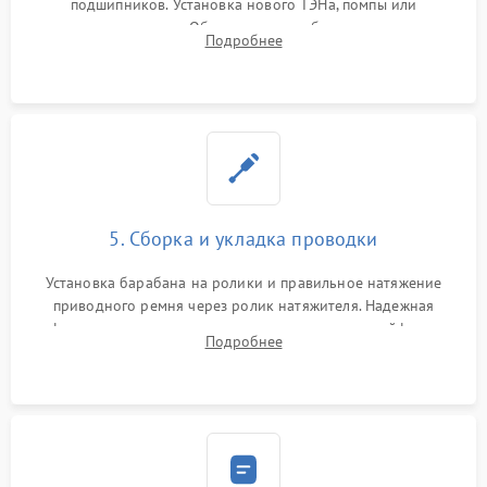
подшипников. Установка нового ТЭНа, помпы или
термодатчиков. Обязательная глубокая очистка
Подробнее
конденсатора, крыльчатки вентилятора и воздуховодов от
ворса. Восстановление платы управления.
5. Сборка и укладка проводки
Установка барабана на ролики и правильное натяжение
приводного ремня через ролик натяжителя. Надежная
фиксация всех узлов, подключение клемм и шлейфов к
Подробнее
модулю управления. Монтаж корпусных панелей, люка и
верхней крышки устройства.