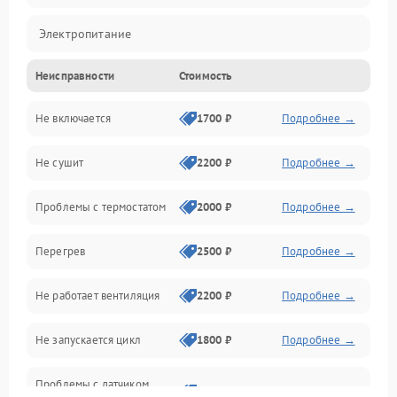
Электропитание
Неисправности
Стоимость
Нагрев
Не включается
1700 ₽
Подробнее →
Механические повреждения
Не сушит
2200 ₽
Подробнее →
Оптика
Проблемы с термостатом
2000 ₽
Подробнее →
Программное обеспечение
Перегрев
2500 ₽
Подробнее →
Датчики
Не работает вентиляция
2200 ₽
Подробнее →
Безопасность
Не запускается цикл
1800 ₽
Подробнее →
Проблемы с датчиком
2500 ₽
Подробнее →