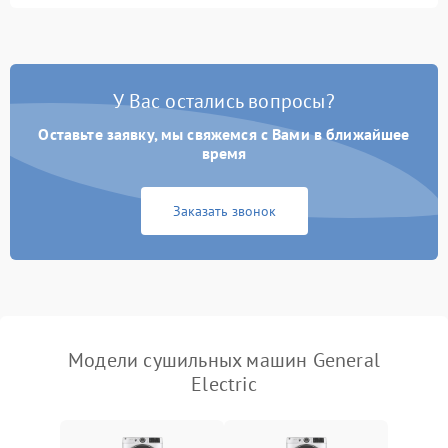
влажности
Не работает нагреватель
2500 ₽
Подробнее →
У Вас остались вопросы?
Проблемы с блоком
1800 ₽
Подробнее →
управления
Оставьте заявку, мы свяжемся с Вами в ближайшее
время
Не завершает программу
1500 ₽
Подробнее →
Заказать звонок
Зависает программа
1500 ₽
Подробнее →
Ошибка на дисплее
1290 ₽
Подробнее →
Модели сушильных машин General
Electric