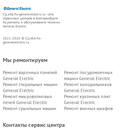
СЦ ekb.fix-generalelectric.ru - сеть
сервисных центров в Екатеринбурге
по ремонту и обслуживанию техники
General Electric
2021-2026 © СЦ ekb.fix-
generalelectric.ru
Мы ремонтируем
Ремонт варочных панелей
Ремонт посудомоечных
General Electric
машин General Electric
Ремонт стиральных машин
Ремонт холодильников
General Electric
General Electric
Ремонт микроволновых
Ремонт кухонных плит
печей General Electric
General Electric
Ремонт сушильных машин
Ремонт винных шкафов
General Electric
General Electric
Ремонт вытяжек General
Ремонт духовых шкафов
Контакты сервис центра
Electric
General Electric