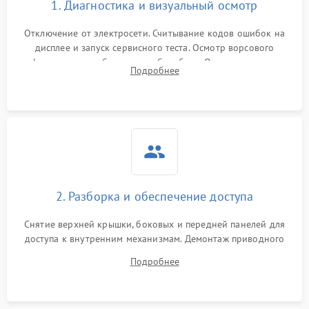
1. Диагностика и визуальный осмотр
Отключение от электросети. Считывание кодов ошибок на
дисплее и запуск сервисного теста. Осмотр ворсового
фильтра, теплообменника и барабана. Опрос клиента о
Подробнее
неисправностях (не сушит, не крутит барабан, сильно шумит
или выдает ошибку).
2. Разборка и обеспечение доступа
Снятие верхней крышки, боковых и передней панелей для
доступа к внутренним механизмам. Демонтаж приводного
ремня, панели управления и защитных кожухов.
Подробнее
Обеспечение свободного доступа к ТЭНу, компрессору,
двигателю и дренажной помпе.