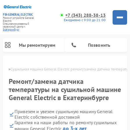
+7 (343) 288-38-13
FIX-GENERAL ELECTRIC
Ремонт устройств General
Ежедневно с 9:00 до 21:00
Electric
Специализированный
cервисный центр г.
Екатеринбург
Мы ремонтируем
Позвонить
бурге
Сушильная машина General Electric ремонт/замена датчика температу
Ремонт/замена датчика
температуры на сушильной машине
General Electric в Екатеринбурге
Привезем и увезем сушильную машину General
Electric собственной доставкой
Гарантия на наши работы по ремонту сушильных
Ремонт варочных панелей General Electric
Ремонт стиральных машин General Electric
Ремонт микроволновых печей General Electric
Ремонт винных шкафов General Electric
Ремонт духовых шкафов General Electric
Ремонт посудомоечных машин General Electric
Ремонт холодильников General Electric
Ремонт кухонных плит General Electric
Ремонт вытяжек General Electric
до 3-х лет
машин General Electric