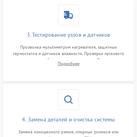
3. Тестирование узлов и датчиков
Прозвонка мультиметром нагревателя, защитных
термостатов и датчиков влажности. Проверка пускового
конденсатора, обмоток мотора и помпы. Для машин с
Подробнее
тепловым насосом — диагностика работы компрессора и
оценка циркуляции хладагента.
4. Замена деталей и очистка системы
Замена изношенного ремня, опорных роликов или