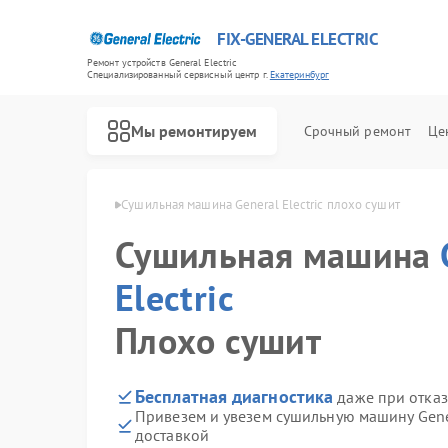
FIX-GENERAL ELECTRIC
Ремонт устройств General Electric
Специализированный cервисный центр г.
Екатеринбург
Мы ремонтируем
Срочный ремонт
Це
ric в Екатеринбурге
Сушильная машина General Electric плохо сушит
Сушильная машина
Electric
Плохо сушит
Бесплатная диагностика
даже при отказ
Привезем и увезем сушильную машину Gener
доставкой
Ремонт варочных панелей General Electric
Ремонт посудомоечных машин General Electric
Ремонт стиральных машин General Electric
Ремонт холодильников General Electric
Ремонт микроволновых печей General Electric
Ремонт кухонных плит General Electric
Ремонт винных шкафов General Electric
Ремонт вытяжек General Electric
Ремонт духовых шкафов General Electric