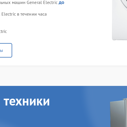
до
ьных машин General Electric
lectric в течении часа
tric
ны
 техники