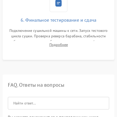
6. Финальное тестирование и сдача
Подключение сушильной машины к сети. Запуск тестового
цикла сушки. Проверка реверса барабана, стабильности
набора температуры, работы дренажного насоса (откачка
Подробнее
конденсата) и отсутствия посторонних скрипов, стуков или
вибраций.
FAQ. Ответы на вопросы