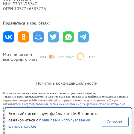
ИНН 7702633247
ОГРН 1077746335776
Поделиться в соц. сетях:
Мы принимаем
все формы оплаты
Политика конфиденциальности
Вся информация на сайте носит исключительно справочный характер.
Товарные знаки используются исключительно для описания устройств, в отношении которых
сервисные центры ekb.fix-generalelectric.ru предоставляют услуги по ремонту. Услуги
оказываются в неавторизованных сервисных центрах ekb.fix-generalelectric.ru, которые не
связаны с правообладателями товарных знаков или их официальными представителями.
Ремонт осуществляется для устройств, уже введенных в гражданский оборот в соответствии
Этот сайт использует файлы cookie. Вы можете
со статьей 1487 ГК РФ.
Использование товарных знаков не преследует цели индивидуализации услуг или введения
ознакомиться с
правилами использования
Согласен
потребителей в заблуждение, а служит для информирования о предоставляемых услугах по
файлов cookie
ремонту техники указанных брендов.
Представленная на сайте информация не является публичной офертой, определяемой
положениями Статьи 437(2) Гражданского кодекса РФ