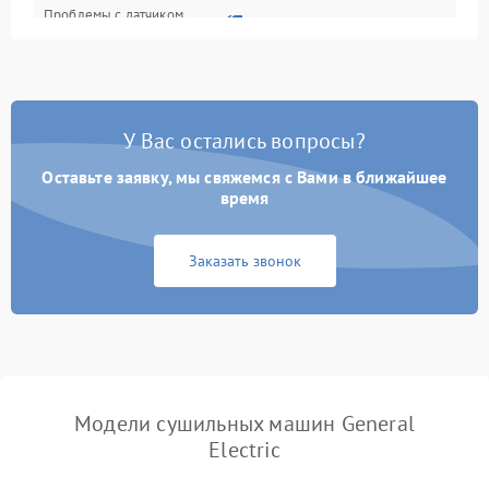
Проблемы с датчиком
2500 ₽
Подробнее →
влажности
Не работает нагреватель
2500 ₽
Подробнее →
У Вас остались вопросы?
Проблемы с блоком
1800 ₽
Подробнее →
управления
Оставьте заявку, мы свяжемся с Вами в ближайшее
время
Не завершает программу
1500 ₽
Подробнее →
Заказать звонок
Зависает программа
1500 ₽
Подробнее →
Ошибка на дисплее
1290 ₽
Подробнее →
Модели сушильных машин General
Electric