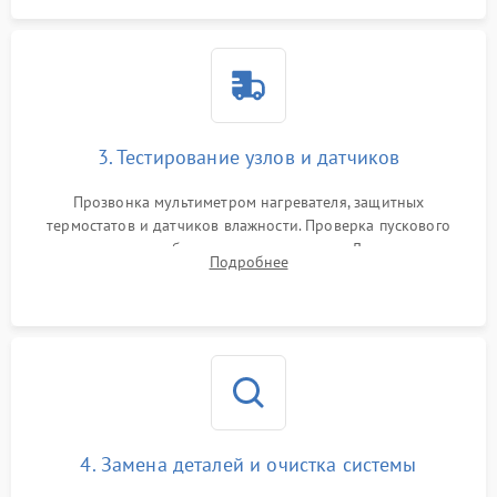
3. Тестирование узлов и датчиков
Прозвонка мультиметром нагревателя, защитных
термостатов и датчиков влажности. Проверка пускового
конденсатора, обмоток мотора и помпы. Для машин с
Подробнее
тепловым насосом — диагностика работы компрессора и
оценка циркуляции хладагента.
4. Замена деталей и очистка системы