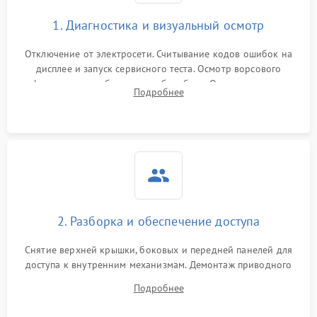
1. Диагностика и визуальный осмотр
Отключение от электросети. Считывание кодов ошибок на
дисплее и запуск сервисного теста. Осмотр ворсового
фильтра, теплообменника и барабана. Опрос клиента о
Подробнее
неисправностях (не сушит, не крутит барабан, сильно шумит
или выдает ошибку).
2. Разборка и обеспечение доступа
Снятие верхней крышки, боковых и передней панелей для
доступа к внутренним механизмам. Демонтаж приводного
ремня, панели управления и защитных кожухов.
Подробнее
Обеспечение свободного доступа к ТЭНу, компрессору,
двигателю и дренажной помпе.