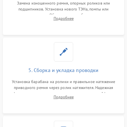
Замена изношенного ремня, опорных роликов или
подшипников. Установка нового ТЭНа, помпы или
термодатчиков. Обязательная глубокая очистка
Подробнее
конденсатора, крыльчатки вентилятора и воздуховодов от
ворса. Восстановление платы управления.
5. Сборка и укладка проводки
Установка барабана на ролики и правильное натяжение
приводного ремня через ролик натяжителя. Надежная
фиксация всех узлов, подключение клемм и шлейфов к
Подробнее
модулю управления. Монтаж корпусных панелей, люка и
верхней крышки устройства.