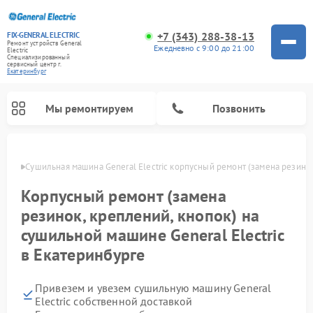
+7 (343) 288-38-13
FIX-GENERAL ELECTRIC
Ремонт устройств General
Ежедневно с 9:00 до 21:00
Electric
Специализированный
cервисный центр г.
Екатеринбург
Мы ремонтируем
Позвонить
бурге
Сушильная машина General Electric корпусный ремонт (замена резинок
Корпусный ремонт (замена
резинок, креплений, кнопок) на
сушильной машине General Electric
в Екатеринбурге
Привезем и увезем сушильную машину General
Ремонт варочных панелей General Electric
Ремонт стиральных машин General Electric
Ремонт микроволновых печей General Electric
Ремонт винных шкафов General Electric
Ремонт духовых шкафов General Electric
Ремонт посудомоечных машин General Electric
Ремонт холодильников General Electric
Ремонт кухонных плит General Electric
Ремонт вытяжек General Electric
Electric собственной доставкой