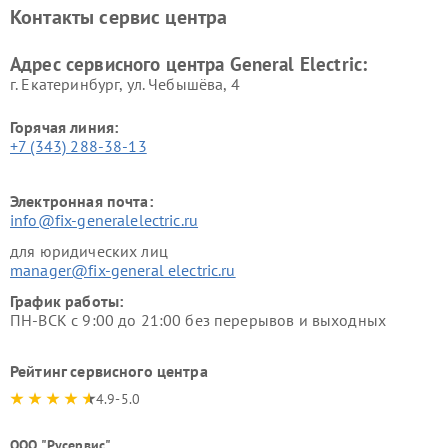
Ремонт вытяжек General
Ремонт духовых шкафов
Контакты сервис центра
Electric
General Electric
Адрес сервисного центра General Electric:
г. Екатеринбург, ул. Чебышёва, 4
Горячая линия:
+7 (343) 288-38-13
Электронная почта:
info@fix-generalelectric.ru
для юридических лиц
manager@fix-general electric.ru
График работы:
ПН-ВСК с 9:00 до 21:00 без перерывов и выходных
Рейтинг сервисного центра
4.9-5.0
ООО "Русервис"