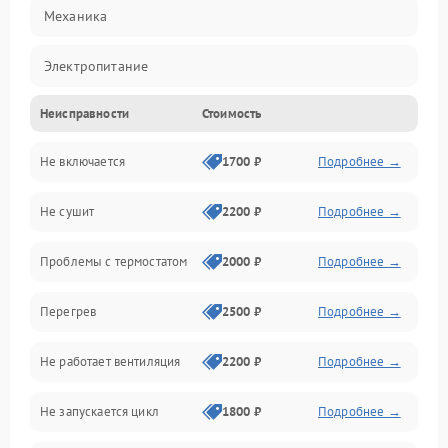
Механика
Электропитание
Неисправности
Стоимость
Нагрев
Не включается
1700 ₽
Подробнее →
Механические повреждения
Не сушит
2200 ₽
Подробнее →
Оптика
Проблемы с термостатом
2000 ₽
Подробнее →
Программное обеспечение
Перегрев
2500 ₽
Подробнее →
Датчики
Не работает вентиляция
2200 ₽
Подробнее →
Безопасность
Не запускается цикл
1800 ₽
Подробнее →