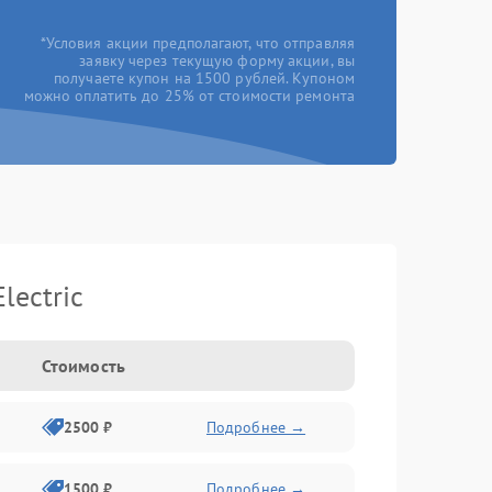
*Условия акции предполагают, что отправляя
заявку через текущую форму акции, вы
получаете купон на 1500 рублей. Купоном
можно оплатить до 25% от стоимости ремонта
lectric
Стоимость
2500 ₽
Подробнее →
1500 ₽
Подробнее →