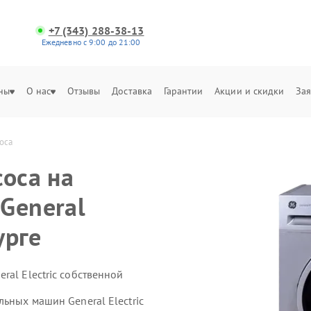
+7 (343) 288-38-13
Ежедневно с 9:00 до 21:00
ны
О нас
Отзывы
Доставка
Гарантии
Акции и скидки
Зая
оса
соса на
General
урге
ral Electric собственной
льных машин General Electric