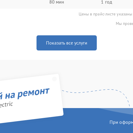
80 мин
1 год
Цены в прайс-листе указаны
Мы прове
Показать все услуги
й на ремонт
ctric
При оформл