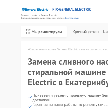
FIX-GENERAL ELECTRIC
Ремонт устройств General Electric
Специализированный cервисный центр г.
Екатеринбург
Мы ремонтируем
Срочный ремонт
Це
ric в Екатеринбурге
Стиральная машина General Electric замена сливного нас
Замена сливного на
стиральной машине 
Electric в Екатеринб
Привезем и увезем стиральную машину Gene
доставкой
Гарантия на наши работы по ремонту стира
Ремонт варочных панелей General Electric
Ремонт посудомоечных машин General Electric
Ремонт холодильников General Electric
Ремонт микроволновых печей General Electric
Ремонт кухонных плит General Electric
Ремонт сушильных машин General Electric
Ремонт винных шкафов General Electric
Ремонт вытяжек General Electric
Ремонт духовых шкафов General Electric