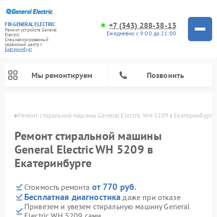
+7 (343) 288-38-13
FIX-GENERAL ELECTRIC
Ремонт устройств General
Ежедневно с 9:00 до 21:00
Electric
Специализированный
cервисный центр г.
Екатеринбург
Мы ремонтируем
Позвонить
бурге
Ремонт стиральной машины General Electric WH 5209 в Екатеринбурге
Ремонт стиральной машины
General Electric WH 5209 в
Екатеринбурге
от 770 руб.
Стоимость ремонта
Бесплатная диагностика
даже при отказе
Привезем и увезем стиральную машину General
Ремонт варочных панелей General Electric
Ремонт винных шкафов General Electric
Ремонт духовых шкафов General Electric
Ремонт холодильников General Electric
Ремонт кухонных плит General Electric
Ремонт посудомоечных машин General Electric
Ремонт микроволновых печей General Electric
Ремонт сушильных машин General Electric
Ремонт вытяжек General Electric
Electric WH 5209 сами