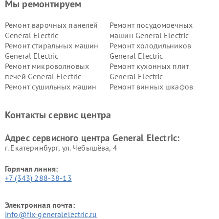
Мы ремонтируем
Ремонт варочных панелей
Ремонт посудомоечных
General Electric
машин General Electric
Ремонт стиральных машин
Ремонт холодильников
General Electric
General Electric
Ремонт микроволновых
Ремонт кухонных плит
печей General Electric
General Electric
Ремонт сушильных машин
Ремонт винных шкафов
General Electric
General Electric
Ремонт вытяжек General
Ремонт духовых шкафов
Контакты сервис центра
Electric
General Electric
Адрес сервисного центра General Electric:
г. Екатеринбург, ул. Чебышёва, 4
Горячая линия:
+7 (343) 288-38-13
Электронная почта:
info@fix-generalelectric.ru