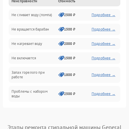
Неисправности
Стоимость
Электропитание
Не сливает воду (помпа)
2500 ₽
Подробнее →
Водоснабжение
Не вращается барабан
1500 ₽
Подробнее →
Слив
Не нагревает воду
2000 ₽
Подробнее →
Программное обеспечение
Не включается
1500 ₽
Подробнее →
Запах горелого при
1800 ₽
Подробнее →
работе
Проблемы с набором
2500 ₽
Подробнее →
воды
Замена ТЭНа
2200 ₽
Подробнее →
Замена платы управления
2200 ₽
Подробнее →
Этапы ремонта стиральной машины General