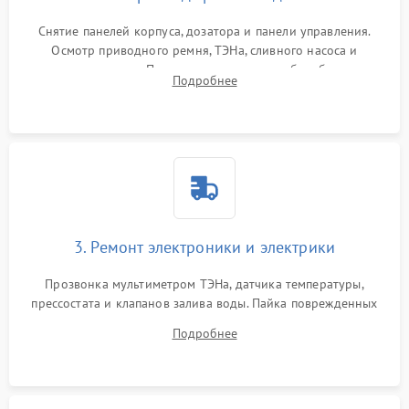
Снятие панелей корпуса, дозатора и панели управления.
Осмотр приводного ремня, ТЭНа, сливного насоса и
амортизаторов. Проверка подшипников барабана и
Подробнее
крестовины на износ, а манжеты люка на разрывы.
3. Ремонт электроники и электрики
Прозвонка мультиметром ТЭНа, датчика температуры,
прессостата и клапанов залива воды. Пайка поврежденных
дорожек или замена симисторов на плате управления.
Подробнее
Восстановление целостности проводки и контактов.