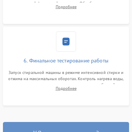
надежной фиксацией хомутами. Обработка стыков
Подробнее
герметиком для предотвращения возможных протечек воды.
6. Финальное тестирование работы
Запуск стиральной машины в режиме интенсивной стирки и
отжима на максимальных оборотах. Контроль нагрева воды,
корректности слива, отсутствия излишних вибраций,
Подробнее
посторонних стуков и протечек под корпусом.