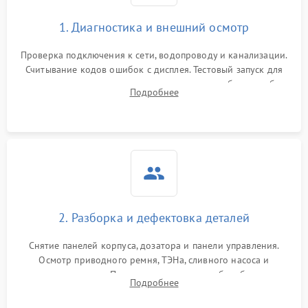
1. Диагностика и внешний осмотр
Проверка подключения к сети, водопроводу и канализации.
Считывание кодов ошибок с дисплея. Тестовый запуск для
выявления посторонних шумов, протечек или сбоев в работе
Подробнее
электронного модуля управления.
2. Разборка и дефектовка деталей
Снятие панелей корпуса, дозатора и панели управления.
Осмотр приводного ремня, ТЭНа, сливного насоса и
амортизаторов. Проверка подшипников барабана и
Подробнее
крестовины на износ, а манжеты люка на разрывы.