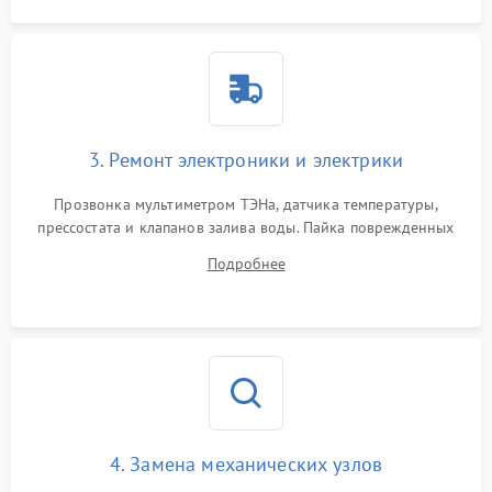
3. Ремонт электроники и электрики
Прозвонка мультиметром ТЭНа, датчика температуры,
прессостата и клапанов залива воды. Пайка поврежденных
дорожек или замена симисторов на плате управления.
Подробнее
Восстановление целостности проводки и контактов.
4. Замена механических узлов