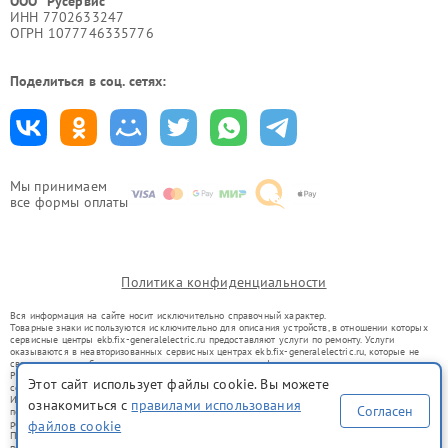
ООО "Русервис"
ИНН 7702633247
ОГРН 1077746335776
Поделиться в соц. сетях:
Мы принимаем
все формы оплаты
Политика конфиденциальности
Вся информация на сайте носит исключительно справочный характер.
Товарные знаки используются исключительно для описания устройств, в отношении которых
сервисные центры ekb.fix-generalelectric.ru предоставляют услуги по ремонту. Услуги
оказываются в неавторизованных сервисных центрах ekb.fix-generalelectric.ru, которые не
связаны с правообладателями товарных знаков или их официальными представителями.
Ремонт осуществляется для устройств, уже введенных в гражданский оборот в соответствии
Этот сайт использует файлы cookie. Вы можете
со статьей 1487 ГК РФ.
Использование товарных знаков не преследует цели индивидуализации услуг или введения
ознакомиться с
правилами использования
Согласен
потребителей в заблуждение, а служит для информирования о предоставляемых услугах по
файлов cookie
ремонту техники указанных брендов.
Представленная на сайте информация не является публичной офертой, определяемой
положениями Статьи 437(2) Гражданского кодекса РФ