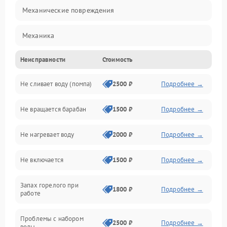
Механические повреждения
Механика
Неисправности
Стоимость
Электропитание
Не сливает воду (помпа)
2500 ₽
Подробнее →
Водоснабжение
Не вращается барабан
1500 ₽
Подробнее →
Слив
Не нагревает воду
2000 ₽
Подробнее →
Программное обеспечение
Не включается
1500 ₽
Подробнее →
Запах горелого при
1800 ₽
Подробнее →
работе
Проблемы с набором
2500 ₽
Подробнее →
воды