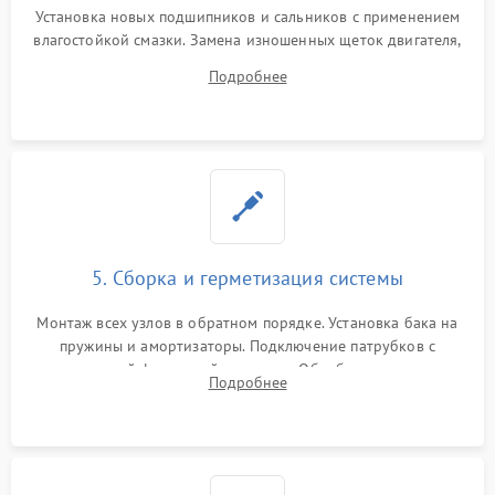
Установка новых подшипников и сальников с применением
влагостойкой смазки. Замена изношенных щеток двигателя,
порванного ремня привода, неисправного сливного насоса
Подробнее
или поврежденной резиновой манжеты.
5. Сборка и герметизация системы
Монтаж всех узлов в обратном порядке. Установка бака на
пружины и амортизаторы. Подключение патрубков с
надежной фиксацией хомутами. Обработка стыков
Подробнее
герметиком для предотвращения возможных протечек воды.