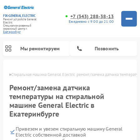
+7 (343) 288-38-13
FIX-GENERAL ELECTRIC
Ремонт устройств General
Ежедневно с 9:00 до 21:00
Electric
Специализированный
cервисный центр г.
Екатеринбург
Мы ремонтируем
Позвонить
бурге
Стиральная машина General Electric ремонт/замена датчика температу
Ремонт/замена датчика
температуры на стиральной
машине General Electric в
Екатеринбурге
Привезем и увезем стиральную машину General
Ремонт варочных панелей General Electric
Ремонт винных шкафов General Electric
Ремонт духовых шкафов General Electric
Ремонт холодильников General Electric
Ремонт кухонных плит General Electric
Ремонт посудомоечных машин General Electric
Ремонт микроволновых печей General Electric
Ремонт сушильных машин General Electric
Ремонт вытяжек General Electric
Electric собственной доставкой