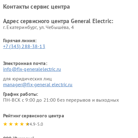
Ремонт вытяжек General
Ремонт духовых шкафов
Контакты сервис центра
Electric
General Electric
Адрес сервисного центра General Electric:
г. Екатеринбург, ул. Чебышёва, 4
Горячая линия:
+7 (343) 288-38-13
Электронная почта:
info@fix-generalelectric.ru
для юридических лиц
manager@fix-general electric.ru
График работы:
ПН-ВСК с 9:00 до 21:00 без перерывов и выходных
Рейтинг сервисного центра
4.9-5.0