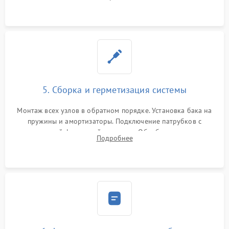
или поврежденной резиновой манжеты.
5. Сборка и герметизация системы
Монтаж всех узлов в обратном порядке. Установка бака на
пружины и амортизаторы. Подключение патрубков с
надежной фиксацией хомутами. Обработка стыков
Подробнее
герметиком для предотвращения возможных протечек воды.