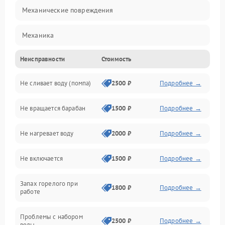
Механические повреждения
Механика
Неисправности
Стоимость
Электропитание
Не сливает воду (помпа)
2500 ₽
Подробнее →
Водоснабжение
Не вращается барабан
1500 ₽
Подробнее →
Слив
Не нагревает воду
2000 ₽
Подробнее →
Программное обеспечение
Не включается
1500 ₽
Подробнее →
Запах горелого при
1800 ₽
Подробнее →
работе
Проблемы с набором
2500 ₽
Подробнее →
воды