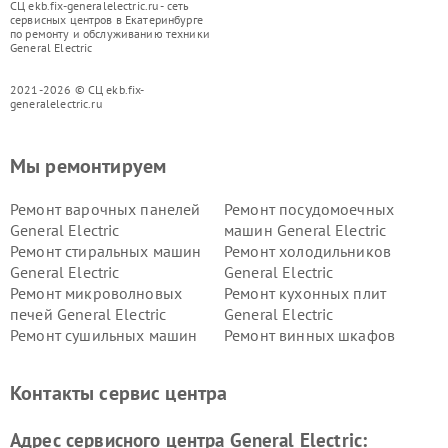
СЦ ekb.fix-generalelectric.ru - сеть
сервисных центров в Екатеринбурге
по ремонту и обслуживанию техники
General Electric
2021-2026 © СЦ ekb.fix-
generalelectric.ru
Мы ремонтируем
Ремонт варочных панелей
Ремонт посудомоечных
General Electric
машин General Electric
Ремонт стиральных машин
Ремонт холодильников
General Electric
General Electric
Ремонт микроволновых
Ремонт кухонных плит
печей General Electric
General Electric
Ремонт сушильных машин
Ремонт винных шкафов
General Electric
General Electric
Ремонт вытяжек General
Ремонт духовых шкафов
Контакты сервис центра
Electric
General Electric
Адрес сервисного центра General Electric: