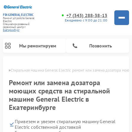
+7 (343) 288-38-13
FIX-GENERAL ELECTRIC
Ремонт устройств General
Ежедневно с 9:00 до 21:00
Electric
Специализированный
cервисный центр г.
Екатеринбург
Мы ремонтируем
Позвонить
бурге
Стиральная машина General Electric ремонт или замена дозатора мою
Ремонт или замена дозатора
моющих средств на стиральной
машине General Electric в
Екатеринбурге
Привезем и увезем стиральную машину General
Ремонт варочных панелей General Electric
Ремонт винных шкафов General Electric
Ремонт духовых шкафов General Electric
Ремонт холодильников General Electric
Ремонт кухонных плит General Electric
Ремонт посудомоечных машин General Electric
Ремонт микроволновых печей General Electric
Ремонт сушильных машин General Electric
Ремонт вытяжек General Electric
Electric собственной доставкой