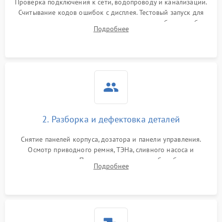
Проверка подключения к сети, водопроводу и канализации.
Считывание кодов ошибок с дисплея. Тестовый запуск для
выявления посторонних шумов, протечек или сбоев в работе
Подробнее
электронного модуля управления.
2. Разборка и дефектовка деталей
Снятие панелей корпуса, дозатора и панели управления.
Осмотр приводного ремня, ТЭНа, сливного насоса и
амортизаторов. Проверка подшипников барабана и
Подробнее
крестовины на износ, а манжеты люка на разрывы.