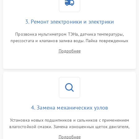
3. Ремонт электроники и электрики
Прозвонка мультиметром ТЭНа, датчика температуры,
прессостата и клапанов залива воды. Пайка поврежденных
дорожек или замена симисторов на плате управления.
Подробнее
Восстановление целостности проводки и контактов.
4. Замена механических узлов
Установка новых подшипников и сальников с применением
влагостойкой смазки. Замена изношенных щеток двигателя,
порванного ремня привода, неисправного сливного насоса
Подробнее