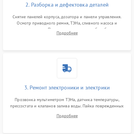
2. Разборка и дефектовка деталей
Снятие панелей корпуса, дозатора и панели управления.
Осмотр приводного ремня, ТЭНа, сливного насоса и
амортизаторов. Проверка подшипников барабана и
Подробнее
крестовины на износ, а манжеты люка на разрывы.
3. Ремонт электроники и электрики
Прозвонка мультиметром ТЭНа, датчика температуры,
прессостата и клапанов залива воды. Пайка поврежденных
дорожек или замена симисторов на плате управления.
Подробнее
Восстановление целостности проводки и контактов.