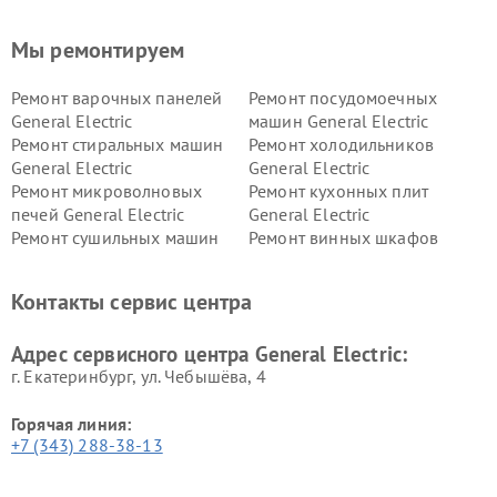
Мы ремонтируем
Ремонт варочных панелей
Ремонт посудомоечных
General Electric
машин General Electric
Ремонт стиральных машин
Ремонт холодильников
General Electric
General Electric
Ремонт микроволновых
Ремонт кухонных плит
печей General Electric
General Electric
Ремонт сушильных машин
Ремонт винных шкафов
General Electric
General Electric
Ремонт вытяжек General
Ремонт духовых шкафов
Контакты сервис центра
Electric
General Electric
Адрес сервисного центра General Electric:
г. Екатеринбург, ул. Чебышёва, 4
Горячая линия:
+7 (343) 288-38-13