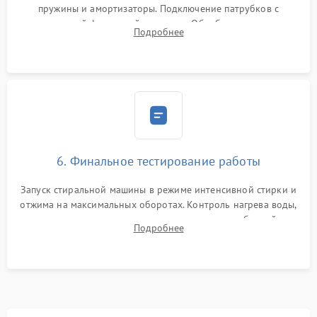
пружины и амортизаторы. Подключение патрубков с
надежной фиксацией хомутами. Обработка стыков
Подробнее
герметиком для предотвращения возможных протечек воды.
6. Финальное тестирование работы
Запуск стиральной машины в режиме интенсивной стирки и
отжима на максимальных оборотах. Контроль нагрева воды,
корректности слива, отсутствия излишних вибраций,
Подробнее
посторонних стуков и протечек под корпусом.