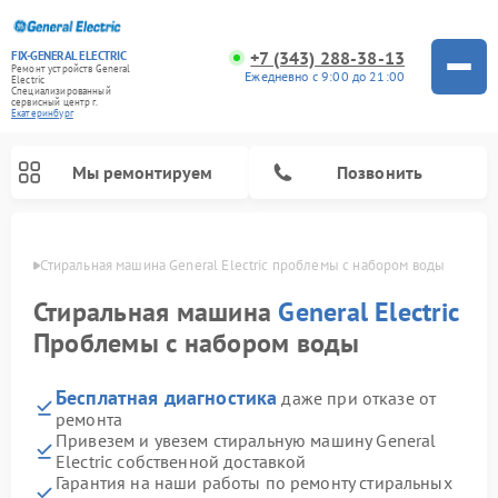
+7 (343) 288-38-13
FIX-GENERAL ELECTRIC
Ремонт устройств General
Ежедневно с 9:00 до 21:00
Electric
Специализированный
cервисный центр г.
Екатеринбург
Мы ремонтируем
Позвонить
бурге
Стиральная машина General Electric проблемы с набором воды
Стиральная машина
General Electric
Проблемы с набором воды
Бесплатная диагностика
даже при отказе от
ремонта
Привезем и увезем стиральную машину General
Electric собственной доставкой
Ремонт варочных панелей General Electric
Ремонт винных шкафов General Electric
Ремонт духовых шкафов General Electric
Ремонт холодильников General Electric
Ремонт кухонных плит General Electric
Ремонт посудомоечных машин General Electric
Ремонт микроволновых печей General Electric
Ремонт сушильных машин General Electric
Ремонт вытяжек General Electric
Гарантия на наши работы по ремонту стиральных