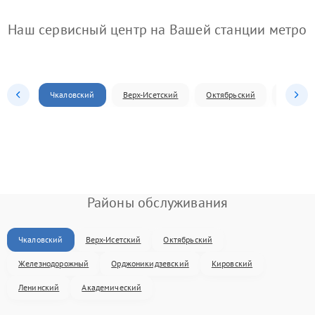
Наш сервисный центр на Вашей станции метро
Чкаловский
Верх-Исетский
Октябрьский
Железн
Районы обслуживания
Чкаловский
Верх-Исетский
Октябрьский
Железнодорожный
Орджоникидзевский
Кировский
Ленинский
Академический