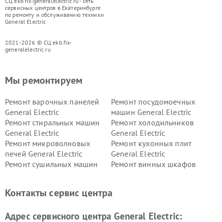
СЦ ekb.fix-generalelectric.ru - сеть
сервисных центров в Екатеринбурге
по ремонту и обслуживанию техники
General Electric
2021-2026 © СЦ ekb.fix-
generalelectric.ru
Мы ремонтируем
Ремонт варочных панелей
Ремонт посудомоечных
General Electric
машин General Electric
Ремонт стиральных машин
Ремонт холодильников
General Electric
General Electric
Ремонт микроволновых
Ремонт кухонных плит
печей General Electric
General Electric
Ремонт сушильных машин
Ремонт винных шкафов
General Electric
General Electric
Ремонт вытяжек General
Ремонт духовых шкафов
Контакты сервис центра
Electric
General Electric
Адрес сервисного центра General Electric: