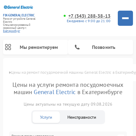
+7 (343) 288-38-13
FIX-GENERAL ELECTRIC
Ремонт устройств General
Ежедневно с 9:00 до 21:00
Electric
Специализированный
cервисный центр г.
Екатеринбург
Мы ремонтируем
Позвонить
Цены
Цены на ремонт посудомоечной машины General Electric в Екатеринбу
Цены на услуги ремонта посудомоечных
машин
General Electric
в Екатеринбурге
Цены актуальны на текущую дату 09.08.2026
Услуги
Неисправности
Ремонт варочных панелей General Electric
Ремонт винных шкафов General Electric
Ремонт духовых шкафов General Electric
Ремонт холодильников General Electric
Ремонт кухонных плит General Electric
Ремонт стиральных машин General Electric
Ремонт микроволновых печей General Electric
Ремонт сушильных машин General Electric
Ремонт вытяжек General Electric
Ремонт платы управления