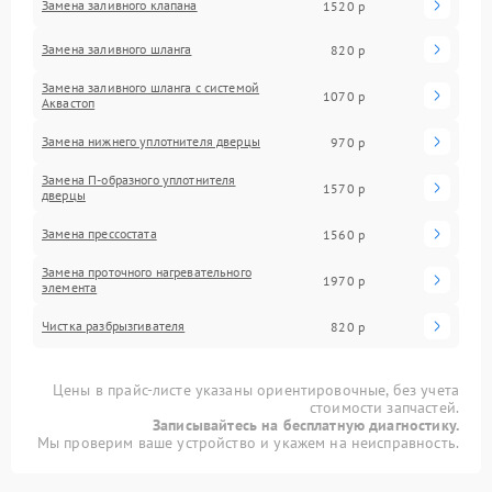
Замена заливного клапана
1520 р
Замена заливного шланга
820 р
Замена заливного шланга с системой
1070 р
Аквастоп
Замена нижнего уплотнителя дверцы
970 р
Замена П-образного уплотнителя
1570 р
дверцы
Замена прессостата
1560 р
Замена проточного нагревательного
1970 р
элемента
Чистка разбрызгивателя
820 р
Цены в прайс-листе указаны ориентировочные, без учета
стоимости запчастей.
Записывайтесь на бесплатную диагностику.
Мы проверим ваше устройство и укажем на неисправность.