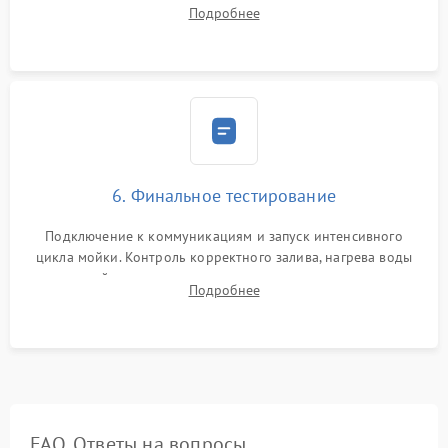
Надежная фиксация хомутов гидравлической системы,
Подробнее
сборка корпуса и установка датчика поплавка.
6. Финальное тестирование
Подключение к коммуникациям и запуск интенсивного
цикла мойки. Контроль корректного залива, нагрева воды
до нужной температуры, отсутствия посторонних шумов,
Подробнее
штатного слива и абсолютной сухости в поддоне.
FAQ. Ответы на вопросы