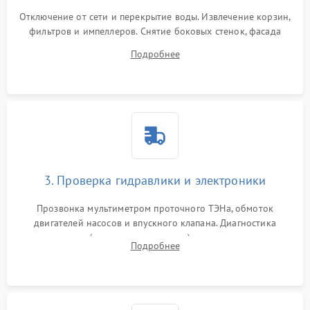
Отключение от сети и перекрытие воды. Извлечение корзин,
фильтров и импеллеров. Снятие боковых стенок, фасада
дверцы или нижнего поддона для прямого доступа к
Подробнее
циркуляционному насосу, ТЭНу и сливной помпе.
3. Проверка гидравлики и электроники
Прозвонка мультиметром проточного ТЭНа, обмоток
двигателей насосов и впускного клапана. Диагностика
прессостата (датчика уровня воды), датчика мутности,
Подробнее
концевика дверцы и электронного модуля управления.