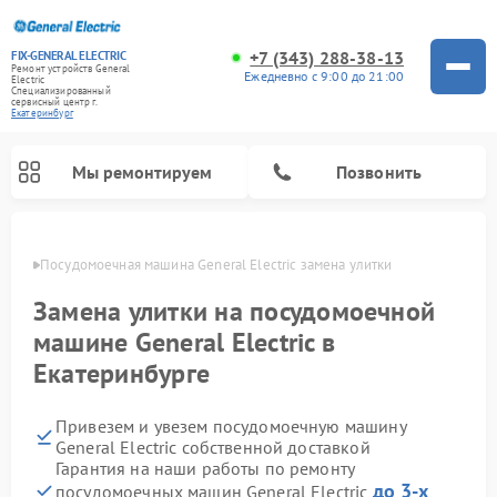
+7 (343) 288-38-13
FIX-GENERAL ELECTRIC
Ремонт устройств General
Ежедневно с 9:00 до 21:00
Electric
Специализированный
cервисный центр г.
Екатеринбург
Мы ремонтируем
Позвонить
бурге
Посудомоечная машина General Electric замена улитки
Замена улитки на посудомоечной
машине General Electric в
Екатеринбурге
Привезем и увезем посудомоечную машину
General Electric собственной доставкой
Гарантия на наши работы по ремонту
Ремонт варочных панелей General Electric
Ремонт винных шкафов General Electric
Ремонт духовых шкафов General Electric
Ремонт холодильников General Electric
Ремонт кухонных плит General Electric
Ремонт стиральных машин General Electric
Ремонт микроволновых печей General Electric
Ремонт сушильных машин General Electric
Ремонт вытяжек General Electric
до 3-х
посудомоечных машин General Electric