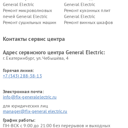
General Electric
General Electric
Ремонт микроволновых
Ремонт кухонных плит
печей General Electric
General Electric
Ремонт сушильных машин
Ремонт винных шкафов
General Electric
General Electric
Ремонт вытяжек General
Ремонт духовых шкафов
Контакты сервис центра
Electric
General Electric
Адрес сервисного центра General Electric:
г. Екатеринбург, ул. Чебышёва, 4
Горячая линия:
+7 (343) 288-38-13
Электронная почта:
info@fix-generalelectric.ru
для юридических лиц
manager@fix-general electric.ru
График работы:
ПН-ВСК с 9:00 до 21:00 без перерывов и выходных