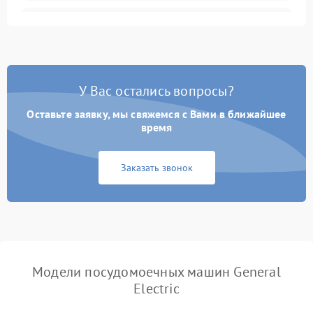
Не запускается цикл
1800 ₽
Подробнее →
стирки
Проблемы с набором
1800 ₽
Подробнее →
воды
У Вас остались вопросы?
Оставьте заявку, мы свяжемся с Вами в ближайшее
Не работает сушилка
2100 ₽
Подробнее →
время
Сбои в работе таймера
1700 ₽
Подробнее →
Заказать звонок
Проблемы с
2100 ₽
Подробнее →
циркуляционным насосом
Модели посудомоечных машин General
Electric