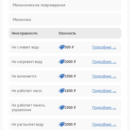
Механические повреждения
Механика
Неисправности
Стоимость
Управление
Не сливает воду
500 ₽
Подробнее →
Электропитание
Не нагревает воду
2000 ₽
Подробнее →
Датчики
Не включается
2500 ₽
Подробнее →
Нагрев
Не работает насос
1800 ₽
Подробнее →
Вода
Не работает панель
Гигиена
2500 ₽
Подробнее →
управления
Программное обеспечение
Не распыляет воду
2000 ₽
Подробнее →