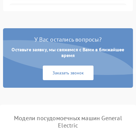
Не запускается цикл
1800 ₽
Подробнее →
стирки
Проблемы с набором
1800 ₽
Подробнее →
воды
У Вас остались вопросы?
Оставьте заявку, мы свяжемся с Вами в ближайшее
Не работает сушилка
2100 ₽
Подробнее →
время
Сбои в работе таймера
1700 ₽
Подробнее →
Заказать звонок
Проблемы с
2100 ₽
Подробнее →
циркуляционным насосом
Модели посудомоечных машин General
Electric