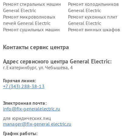
Ремонт стиральных машин
Ремонт холодильников
General Electric
General Electric
Ремонт микроволновых
Ремонт кухонных плит
печей General Electric
General Electric
Ремонт сушильных машин
Ремонт винных шкафов
General Electric
General Electric
Ремонт вытяжек General
Ремонт духовых шкафов
Контакты сервис центра
Electric
General Electric
Адрес сервисного центра General Electric:
г. Екатеринбург, ул. Чебышёва, 4
Горячая линия:
+7 (343) 288-38-13
Электронная почта:
info@fix-generalelectric.ru
для юридических лиц
manager@fix-general electric.ru
График работы: