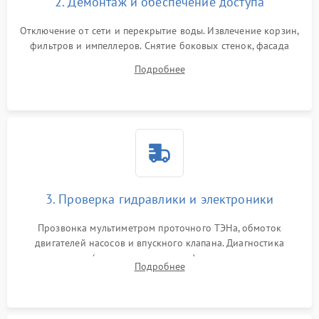
2. Демонтаж и обеспечение доступа
Отключение от сети и перекрытие воды. Извлечение корзин,
фильтров и импеллеров. Снятие боковых стенок, фасада
дверцы или нижнего поддона для прямого доступа к
Подробнее
циркуляционному насосу, ТЭНу и сливной помпе.
3. Проверка гидравлики и электроники
Прозвонка мультиметром проточного ТЭНа, обмоток
двигателей насосов и впускного клапана. Диагностика
прессостата (датчика уровня воды), датчика мутности,
Подробнее
концевика дверцы и электронного модуля управления.