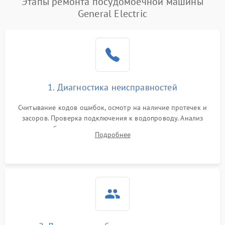
Этапы ремонта посудомоечной машины
General Electric
1. Диагностика неисправностей
Считывание кодов ошибок, осмотр на наличие протечек и
засоров. Проверка подключения к водопроводу. Анализ
жалоб на отсутствие слива, нагрева, вращения
Подробнее
разбрызгивателей или срабатывание системы защиты
аквастоп.