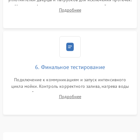
Надежная фиксация хомутов гидравлической системы,
Подробнее
сборка корпуса и установка датчика поплавка.
6. Финальное тестирование
Подключение к коммуникациям и запуск интенсивного
цикла мойки. Контроль корректного залива, нагрева воды
до нужной температуры, отсутствия посторонних шумов,
Подробнее
штатного слива и абсолютной сухости в поддоне.