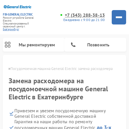
+7 (343) 288-38-13
FIX-GENERAL ELECTRIC
Ремонт устройств General
Ежедневно с 9:00 до 21:00
Electric
Специализированный
cервисный центр г.
Екатеринбург
Мы ремонтируем
Позвонить
бурге
Посудомоечная машина General Electric замена расходомера
Замена расходомера на
посудомоечной машине General
Electric в Екатеринбурге
Привезем и увезем посудомоечную машину
General Electric собственной доставкой
Гарантия на наши работы по ремонту
Ремонт варочных панелей General Electric
Ремонт винных шкафов General Electric
Ремонт духовых шкафов General Electric
Ремонт холодильников General Electric
Ремонт кухонных плит General Electric
Ремонт стиральных машин General Electric
Ремонт микроволновых печей General Electric
Ремонт сушильных машин General Electric
Ремонт вытяжек General Electric
до 3-х
посудомоечных машин General Electric