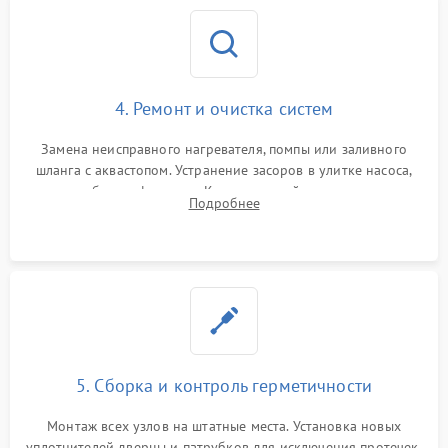
4. Ремонт и очистка систем
Замена неисправного нагревателя, помпы или заливного
шланга с аквастопом. Устранение засоров в улитке насоса,
патрубках и фильтрах. Компонентный ремонт платы
Подробнее
управления, восстановление поврежденной проводки.
5. Сборка и контроль герметичности
Монтаж всех узлов на штатные места. Установка новых
уплотнителей дверцы и патрубков для исключения протечек.