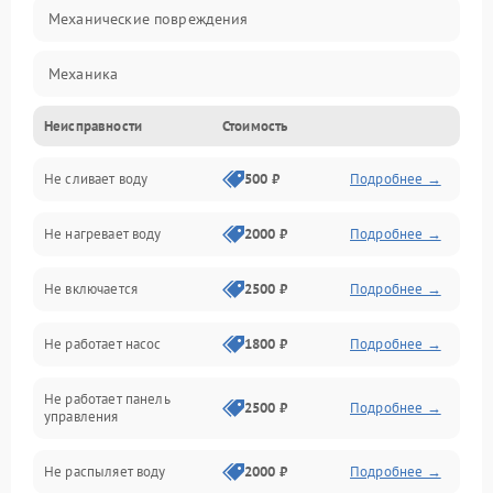
Механические повреждения
Механика
Неисправности
Стоимость
Управление
Не сливает воду
500 ₽
Подробнее →
Электропитание
Не нагревает воду
2000 ₽
Подробнее →
Датчики
Не включается
2500 ₽
Подробнее →
Нагрев
Не работает насос
1800 ₽
Подробнее →
Вода
Не работает панель
Гигиена
2500 ₽
Подробнее →
управления
Программное обеспечение
Не распыляет воду
2000 ₽
Подробнее →