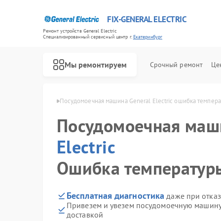
FIX-GENERAL ELECTRIC
Ремонт устройств General Electric
Специализированный cервисный центр г.
Екатеринбург
Мы ремонтируем
Срочный ремонт
Це
ric в Екатеринбурге
Посудомоечная машина General Electric ошибка темпер
Посудомоечная ма
Electric
Ошибка температур
Бесплатная диагностика
даже при отказ
Привезем и увезем посудомоечную машину G
доставкой
Ремонт варочных панелей General Electric
Ремонт стиральных машин General Electric
Ремонт холодильников General Electric
Ремонт микроволновых печей General Electric
Ремонт кухонных плит General Electric
Ремонт сушильных машин General Electric
Ремонт винных шкафов General Electric
Ремонт вытяжек General Electric
Ремонт духовых шкафов General Electric