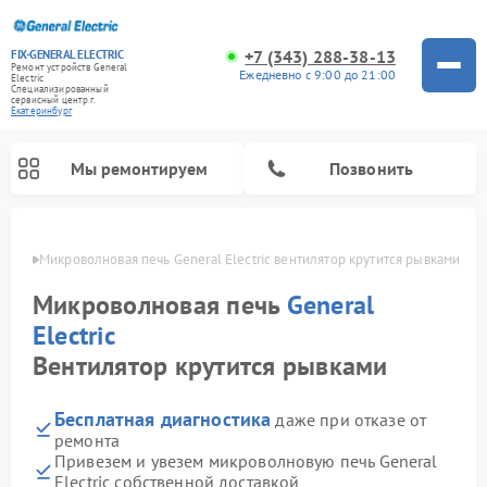
+7 (343) 288-38-13
FIX-GENERAL ELECTRIC
Ремонт устройств General
Ежедневно с 9:00 до 21:00
Electric
Специализированный
cервисный центр г.
Екатеринбург
Мы ремонтируем
Позвонить
бурге
Микроволновая печь General Electric вентилятор крутится рывками
Микроволновая печь
General
Electric
Вентилятор крутится рывками
Бесплатная диагностика
даже при отказе от
ремонта
Привезем и увезем микроволновую печь General
Ремонт варочных панелей General Electric
Ремонт стиральных машин General Electric
Ремонт винных шкафов General Electric
Ремонт духовых шкафов General Electric
Ремонт кухонных плит General Electric
Ремонт посудомоечных машин General Electric
Ремонт сушильных машин General Electric
Ремонт холодильников General Electric
Ремонт вытяжек General Electric
Electric собственной доставкой