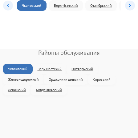
Чкаловский
Верх-Исетский
Октябрьский
Железн
Районы обслуживания
Чкаловский
Верх-Исетский
Октябрьский
Железнодорожный
Орджоникидзевский
Кировский
Ленинский
Академический