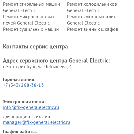
Ремонт стиральных машин
Ремонт холодильников
General Electric
General Electric
Ремонт микроволновых
Ремонт кухонных плит
печей General Electric
General Electric
Ремонт сушильных машин
Ремонт винных шкафов
General Electric
General Electric
Ремонт вытяжек General
Ремонт духовых шкафов
Контакты сервис центра
Electric
General Electric
Адрес сервисного центра General Electric:
г. Екатеринбург, ул. Чебышёва, 4
Горячая линия:
+7 (343) 288-38-13
Электронная почта:
info@fix-generalelectric.ru
для юридических лиц
manager@fix-general electric.ru
График работы: