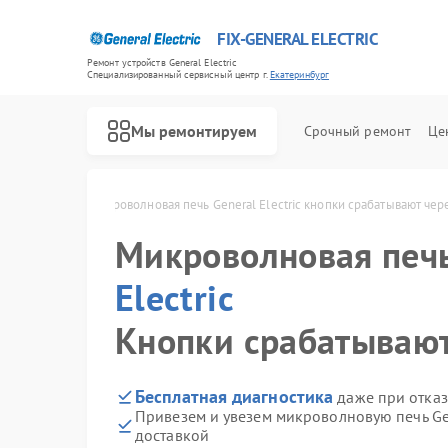
FIX-GENERAL ELECTRIC
Ремонт устройств General Electric
Специализированный cервисный центр г.
Екатеринбург
Мы ремонтируем
Срочный ремонт
Це
 Екатеринбурге
Микроволновая печь General Electric кнопки срабатывают чер
Микроволновая печ
Electric
Кнопки срабатывают
Бесплатная диагностика
даже при отказ
Привезем и увезем микроволновую печь Gen
доставкой
Ремонт варочных панелей General Electric
Ремонт посудомоечных машин General Electric
Ремонт стиральных машин General Electric
Ремонт холодильников General Electric
Ремонт кухонных плит General Electric
Ремонт сушильных машин General Electric
Ремонт винных шкафов General Electric
Ремонт вытяжек General Electric
Ремонт духовых шкафов General Electric