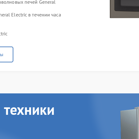
оволновых печей General
al Electric в течении часа
tric
ны
 техники