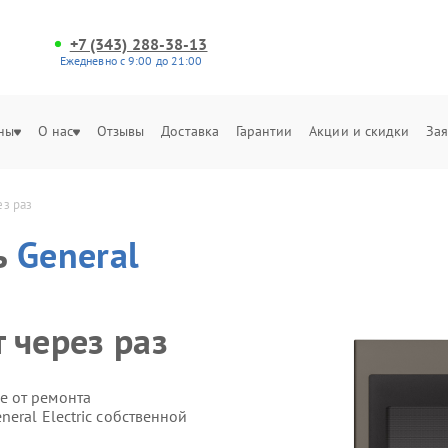
+7 (343) 288-38-13
Ежедневно с 9:00 до 21:00
ны
О нас
Отзывы
Доставка
Гарантии
Акции и скидки
Зая
ез раз
ь
General
 через раз
е от ремонта
eral Electric собственной