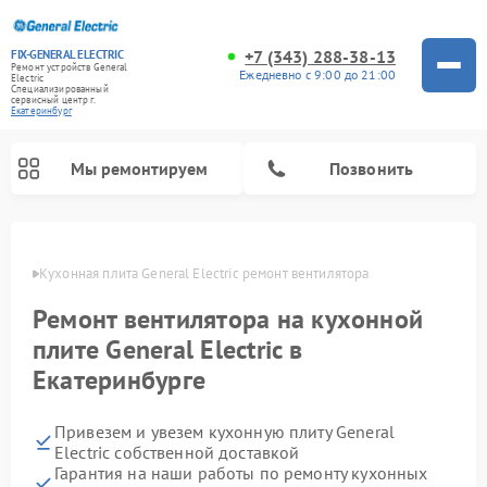
+7 (343) 288-38-13
FIX-GENERAL ELECTRIC
Ремонт устройств General
Ежедневно с 9:00 до 21:00
Electric
Специализированный
cервисный центр г.
Екатеринбург
Мы ремонтируем
Позвонить
бурге
Кухонная плита General Electric ремонт вентилятора
Ремонт вентилятора на кухонной
плите General Electric в
Екатеринбурге
Привезем и увезем кухонную плиту General
Electric собственной доставкой
Ремонт варочных панелей General Electric
Ремонт стиральных машин General Electric
Ремонт микроволновых печей General Electric
Ремонт винных шкафов General Electric
Ремонт духовых шкафов General Electric
Ремонт посудомоечных машин General Electric
Ремонт сушильных машин General Electric
Ремонт холодильников General Electric
Ремонт вытяжек General Electric
Гарантия на наши работы по ремонту кухонных