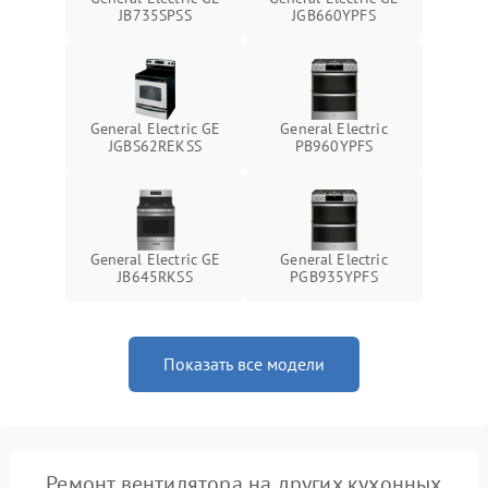
JB735SPSS
JGB660YPFS
General Electric GE
General Electric
JGBS62REKSS
PB960YPFS
General Electric GE
General Electric
JB645RKSS
PGB935YPFS
Показать все модели
Ремонт вентилятора на других кухонных