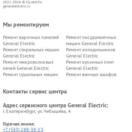
2021-2026 © СЦ ekb.fix-
generalelectric.ru
Мы ремонтируем
Ремонт варочных панелей
Ремонт посудомоечных
General Electric
машин General Electric
Ремонт стиральных машин
Ремонт холодильников
General Electric
General Electric
Ремонт микроволновых
Ремонт кухонных плит
печей General Electric
General Electric
Ремонт сушильных машин
Ремонт винных шкафов
General Electric
General Electric
Ремонт вытяжек General
Ремонт духовых шкафов
Контакты сервис центра
Electric
General Electric
Адрес сервисного центра General Electric:
г. Екатеринбург, ул. Чебышёва, 4
Горячая линия:
+7 (343) 288-38-13