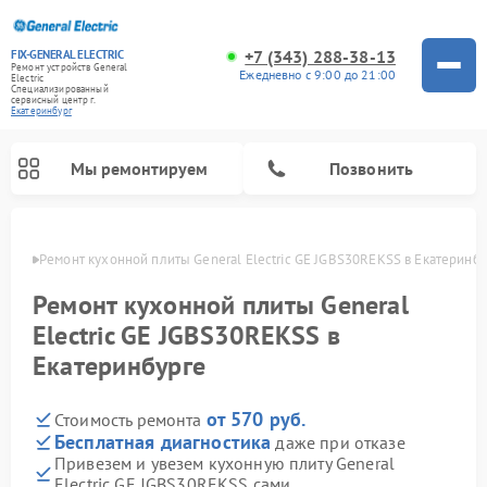
+7 (343) 288-38-13
FIX-GENERAL ELECTRIC
Ремонт устройств General
Ежедневно с 9:00 до 21:00
Electric
Специализированный
cервисный центр г.
Екатеринбург
Мы ремонтируем
Позвонить
бурге
Ремонт кухонной плиты General Electric GE JGBS30REKSS в Екатеринб
Ремонт кухонной плиты General
Electric GE JGBS30REKSS в
Екатеринбурге
от 570 руб.
Стоимость ремонта
Бесплатная диагностика
даже при отказе
Привезем и увезем кухонную плиту General
Ремонт варочных панелей General Electric
Ремонт стиральных машин General Electric
Ремонт микроволновых печей General Electric
Ремонт винных шкафов General Electric
Ремонт духовых шкафов General Electric
Ремонт посудомоечных машин General Electric
Ремонт сушильных машин General Electric
Ремонт холодильников General Electric
Ремонт вытяжек General Electric
Electric GE JGBS30REKSS сами