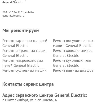
General Electric
2021-2026 © СЦ ekb.fix-
generalelectric.ru
Мы ремонтируем
Ремонт варочных панелей
Ремонт посудомоечных
General Electric
машин General Electric
Ремонт стиральных машин
Ремонт холодильников
General Electric
General Electric
Ремонт микроволновых
Ремонт кухонных плит
печей General Electric
General Electric
Ремонт сушильных машин
Ремонт винных шкафов
General Electric
General Electric
Ремонт вытяжек General
Ремонт духовых шкафов
Контакты сервис центра
Electric
General Electric
Адрес сервисного центра General Electric:
г. Екатеринбург, ул. Чебышёва, 4