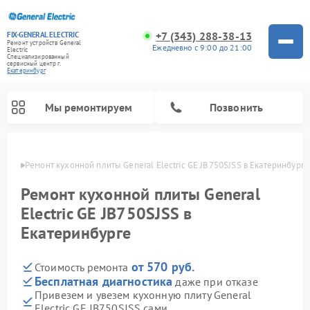
+7 (343) 288-38-13
FIX-GENERAL ELECTRIC
Ремонт устройств General
Ежедневно с 9:00 до 21:00
Electric
Специализированный
cервисный центр г.
Екатеринбург
Мы ремонтируем
Позвонить
бурге
Ремонт кухонной плиты General Electric GE JB750SJSS в Екатеринбурге
Ремонт кухонной плиты General
Electric GE JB750SJSS в
Екатеринбурге
от 570 руб.
Стоимость ремонта
Бесплатная диагностика
даже при отказе
Привезем и увезем кухонную плиту General
Ремонт варочных панелей General Electric
Ремонт стиральных машин General Electric
Ремонт микроволновых печей General Electric
Ремонт винных шкафов General Electric
Ремонт духовых шкафов General Electric
Ремонт посудомоечных машин General Electric
Ремонт сушильных машин General Electric
Ремонт холодильников General Electric
Ремонт вытяжек General Electric
Electric GE JB750SJSS сами