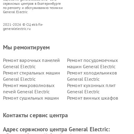
сервисных центров в Екатеринбурге
по ремонту и обслуживанию техники
General Electric
2021-2026 © СЦ ekb.fix-
generalelectric.ru
Мы ремонтируем
Ремонт варочных панелей
Ремонт посудомоечных
General Electric
машин General Electric
Ремонт стиральных машин
Ремонт холодильников
General Electric
General Electric
Ремонт микроволновых
Ремонт кухонных плит
печей General Electric
General Electric
Ремонт сушильных машин
Ремонт винных шкафов
General Electric
General Electric
Ремонт вытяжек General
Ремонт духовых шкафов
Контакты сервис центра
Electric
General Electric
Адрес сервисного центра General Electric: