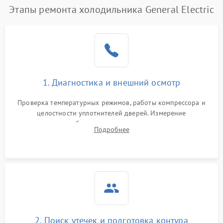
Этапы ремонта холодильника General Electric
Поломка системы No Frost
2600 ₽
Подробнее →
Образование конденсата
1800 ₽
Подробнее →
на стенках
Сбой в работе инвертора
2100 ₽
Подробнее →
1. Диагностика и внешний осмотр
Запах горелого при
2000 ₽
Подробнее →
Проверка температурных режимов, работы компрессора и
работе
целостности уплотнителей дверей. Измерение
сопротивления обмоток мотора, проверка термостата и
Не включается
Подробнее
1000 ₽
Подробнее →
считывание кодов ошибок с электронного дисплея.
холодильник
Проблемы с системой
автоматической
1800 ₽
Подробнее →
разморозки
2. Поиск утечек и подготовка контура