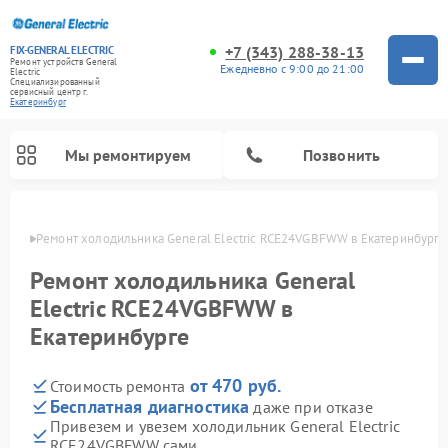
+7 (343) 288-38-13
FIX-GENERAL ELECTRIC
Ремонт устройств General
Ежедневно с 9:00 до 21:00
Electric
Специализированный
cервисный центр г.
Екатеринбург
Мы ремонтируем
Позвонить
бурге
Ремонт холодильника General Electric RCE24VGBFWW в Екатеринбурге
Ремонт холодильника General
Electric RCE24VGBFWW в
Екатеринбурге
от 470 руб.
Стоимость ремонта
Бесплатная диагностика
даже при отказе
Привезем и увезем холодильник General Electric
Ремонт варочных панелей General Electric
Ремонт стиральных машин General Electric
Ремонт винных шкафов General Electric
Ремонт духовых шкафов General Electric
Ремонт кухонных плит General Electric
Ремонт посудомоечных машин General Electric
Ремонт микроволновых печей General Electric
Ремонт сушильных машин General Electric
Ремонт вытяжек General Electric
RCE24VGBFWW сами