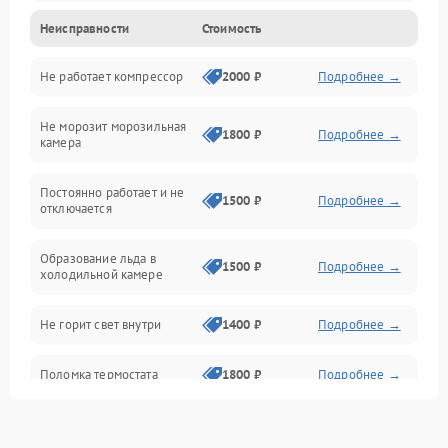
Неисправности
Стоимость
Механика
Не работает компрессор
2000 ₽
Подробнее →
Электропитание
Не морозит морозильная
Дренаж
1800 ₽
Подробнее →
камера
Оттайка
Постоянно работает и не
1500 ₽
Подробнее →
отключается
Программное обеспечение
Образование льда в
1500 ₽
Подробнее →
холодильной камере
Не горит свет внутри
1400 ₽
Подробнее →
Поломка термостата
1800 ₽
Подробнее →
Не работает вентилятор
1800 ₽
Подробнее →