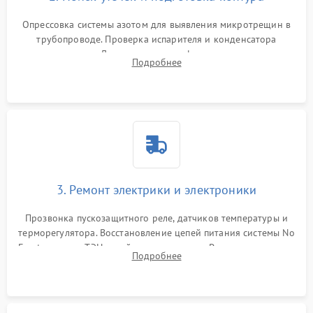
Опрессовка системы азотом для выявления микротрещин в
трубопроводе. Проверка испарителя и конденсатора
течеискателем. Демонтаж старого фильтра-осушителя и
Подробнее
продувка капиллярной трубки для устранения засоров.
3. Ремонт электрики и электроники
Прозвонка пускозащитного реле, датчиков температуры и
терморегулятора. Восстановление цепей питания системы No
Frost, включая ТЭН оттайки и вентилятор. Ремонт или замена
Подробнее
платы управления при сбоях алгоритмов.