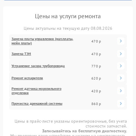
Цены на услуги ремонта
Цены актуальны на текущую дату 08.08.2026
Замена платы управления (мат.платы,
470 р
мейн платы)
Замена ТЭН
470 р
Устранение засора трубопровода
770 р
Ремонт испарителя
620 р
Ремонт датчика морозильного
420 р
отделения
Прочистка дренажной системы
860 р
Цены в прайс-листе указаны ориентировочные, без учета
стоимости запчастей.
Записывайтесь на бесплатную диагностику.
Мы проверим ваше устройство и укажем на неисправность.