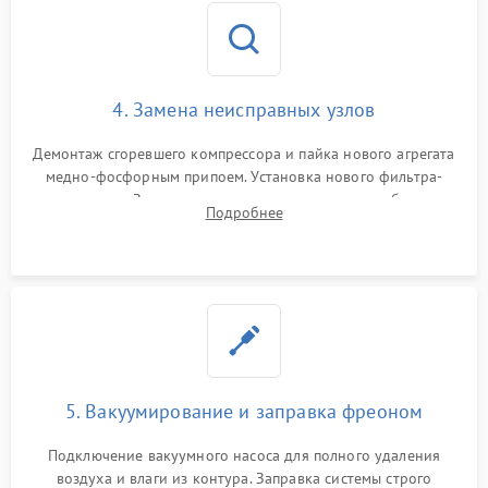
4. Замена неисправных узлов
Демонтаж сгоревшего компрессора и пайка нового агрегата
медно-фосфорным припоем. Установка нового фильтра-
осушителя. Замена изношенных вентиляторов обдува,
Подробнее
сломанных заслонок или поврежденных дверных петель.
5. Вакуумирование и заправка фреоном
Подключение вакуумного насоса для полного удаления
воздуха и влаги из контура. Заправка системы строго