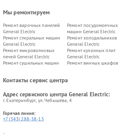
Мы ремонтируем
Ремонт варочных панелей
Ремонт посудомоечных
General Electric
машин General Electric
Ремонт стиральных машин
Ремонт холодильников
General Electric
General Electric
Ремонт микроволновых
Ремонт кухонных плит
печей General Electric
General Electric
Ремонт сушильных машин
Ремонт винных шкафов
General Electric
General Electric
Ремонт вытяжек General
Ремонт духовых шкафов
Контакты сервис центра
Electric
General Electric
Адрес сервисного центра General Electric:
г. Екатеринбург, ул. Чебышёва, 4
Горячая линия:
+7 (343) 288-38-13