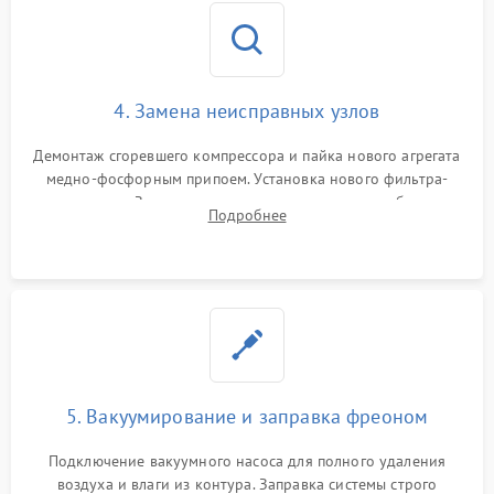
4. Замена неисправных узлов
Демонтаж сгоревшего компрессора и пайка нового агрегата
медно-фосфорным припоем. Установка нового фильтра-
осушителя. Замена изношенных вентиляторов обдува,
Подробнее
сломанных заслонок или поврежденных дверных петель.
5. Вакуумирование и заправка фреоном
Подключение вакуумного насоса для полного удаления
воздуха и влаги из контура. Заправка системы строго