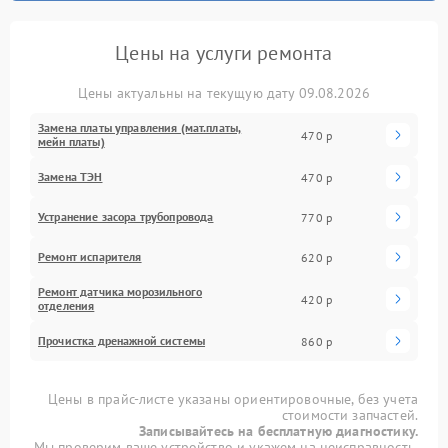
Цены на услуги ремонта
Цены актуальны на текущую дату 09.08.2026
Замена платы управления (мат.платы,
470 р
мейн платы)
Замена ТЭН
470 р
Устранение засора трубопровода
770 р
Ремонт испарителя
620 р
Ремонт датчика морозильного
420 р
отделения
Прочистка дренажной системы
860 р
Цены в прайс-листе указаны ориентировочные, без учета
стоимости запчастей.
Записывайтесь на бесплатную диагностику.
Мы проверим ваше устройство и укажем на неисправность.