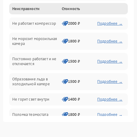
Неисправности
Стоимость
Механика
Не работает компрессор
2000 ₽
Подробнее →
Электропитание
Не морозит морозильная
Дренаж
1800 ₽
Подробнее →
камера
Оттайка
Постоянно работает и не
1500 ₽
Подробнее →
отключается
Программное обеспечение
Образование льда в
1500 ₽
Подробнее →
холодильной камере
Не горит свет внутри
1400 ₽
Подробнее →
Поломка термостата
1800 ₽
Подробнее →
Не работает вентилятор
1800 ₽
Подробнее →