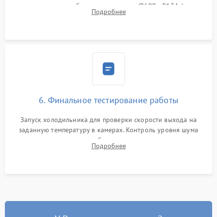
дозированным объемом хладагента (R600a, R134a) по
Подробнее
электронным весам. Контроль рабочего давления в системе.
6. Финальное тестирование работы
Запуск холодильника для проверки скорости выхода на
заданную температуру в камерах. Контроль уровня шума
компрессора, отсутствия обмерзания стенок и корректного
Подробнее
срабатывания системы автоматической оттайки.