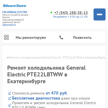
+7 (343) 288-38-13
FIX-GENERAL ELECTRIC
Ремонт устройств General
Ежедневно с 9:00 до 21:00
Electric
Специализированный
cервисный центр г.
Екатеринбург
Мы ремонтируем
Позвонить
бурге
Ремонт холодильника General Electric PTE22LBTWW в Екатеринбурге
Ремонт холодильника General
Electric PTE22LBTWW в
Екатеринбурге
от 470 руб.
Стоимость ремонта
Бесплатная диагностика
даже при отказе
Привезем и увезем холодильник General Electric
Ремонт варочных панелей General Electric
Ремонт стиральных машин General Electric
Ремонт винных шкафов General Electric
Ремонт духовых шкафов General Electric
Ремонт кухонных плит General Electric
Ремонт посудомоечных машин General Electric
Ремонт микроволновых печей General Electric
Ремонт сушильных машин General Electric
Ремонт вытяжек General Electric
PTE22LBTWW сами