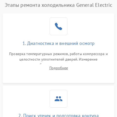
Этапы ремонта холодильника General Electric
Поломка системы No Frost
2600 ₽
Подробнее →
Образование конденсата
1800 ₽
Подробнее →
на стенках
Сбой в работе инвертора
2100 ₽
Подробнее →
1. Диагностика и внешний осмотр
Запах горелого при
2000 ₽
Подробнее →
Проверка температурных режимов, работы компрессора и
работе
целостности уплотнителей дверей. Измерение
сопротивления обмоток мотора, проверка термостата и
Не включается
Подробнее
1000 ₽
Подробнее →
считывание кодов ошибок с электронного дисплея.
холодильник
Проблемы с системой
автоматической
1800 ₽
Подробнее →
разморозки
2. Поиск утечек и подготовка контура