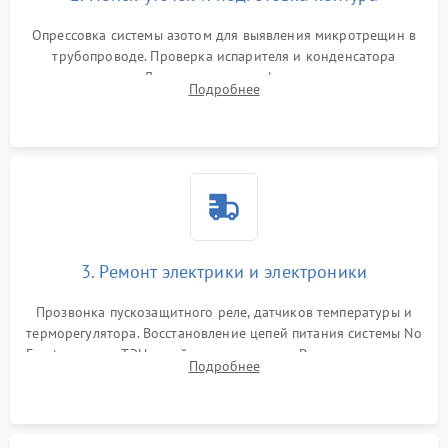
Опрессовка системы азотом для выявления микротрещин в
трубопроводе. Проверка испарителя и конденсатора
течеискателем. Демонтаж старого фильтра-осушителя и
Подробнее
продувка капиллярной трубки для устранения засоров.
3. Ремонт электрики и электроники
Прозвонка пускозащитного реле, датчиков температуры и
терморегулятора. Восстановление цепей питания системы No
Frost, включая ТЭН оттайки и вентилятор. Ремонт или замена
Подробнее
платы управления при сбоях алгоритмов.