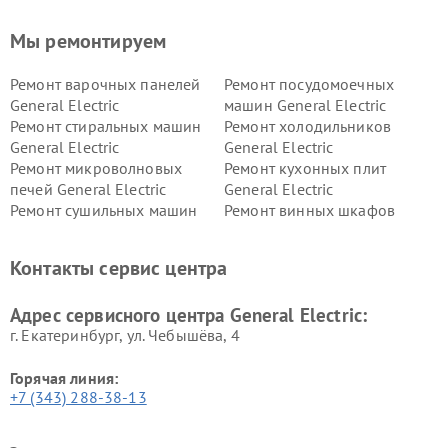
Мы ремонтируем
Ремонт варочных панелей
Ремонт посудомоечных
General Electric
машин General Electric
Ремонт стиральных машин
Ремонт холодильников
General Electric
General Electric
Ремонт микроволновых
Ремонт кухонных плит
печей General Electric
General Electric
Ремонт сушильных машин
Ремонт винных шкафов
General Electric
General Electric
Ремонт вытяжек General
Ремонт духовых шкафов
Контакты сервис центра
Electric
General Electric
Адрес сервисного центра General Electric:
г. Екатеринбург, ул. Чебышёва, 4
Горячая линия:
+7 (343) 288-38-13