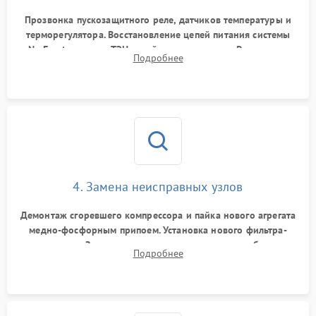
Прозвонка пускозащитного реле, датчиков температуры и
терморегулятора. Восстановление цепей питания системы
No Frost, включая ТЭН оттайки и вентилятор. Ремонт или
Подробнее
замена платы управления при сбоях алгоритмов.
4. Замена неисправных узлов
Демонтаж сгоревшего компрессора и пайка нового агрегата
медно-фосфорным припоем. Установка нового фильтра-
осушителя. Замена изношенных вентиляторов обдува,
Подробнее
сломанных заслонок или поврежденных дверных петель.