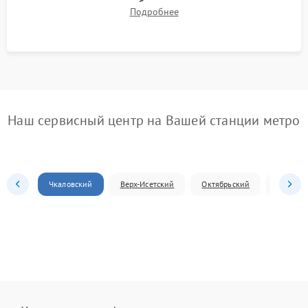
компрессора, отсутствия обмерзания стенок и корректного
Подробнее
срабатывания системы автоматической оттайки.
Наш сервисный центр на Вашей станции метро
Чкаловский
Верх-Исетский
Октябрьский
Железн