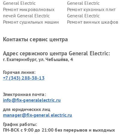
General Electric
General Electric
Ремонт микроволновых
Ремонт кухонных плит
печей General Electric
General Electric
Ремонт сушильных машин
Ремонт винных шкафов
General Electric
General Electric
Ремонт вытяжек General
Ремонт духовых шкафов
Контакты сервис центра
Electric
General Electric
Адрес сервисного центра General Electric:
г. Екатеринбург, ул. Чебышёва, 4
Горячая линия:
+7 (343) 288-38-13
Электронная почта:
info@fix-generalelectric.ru
для юридических лиц
manager@fix-general electric.ru
График работы:
ПН-ВСК с 9:00 до 21:00 без перерывов и выходных