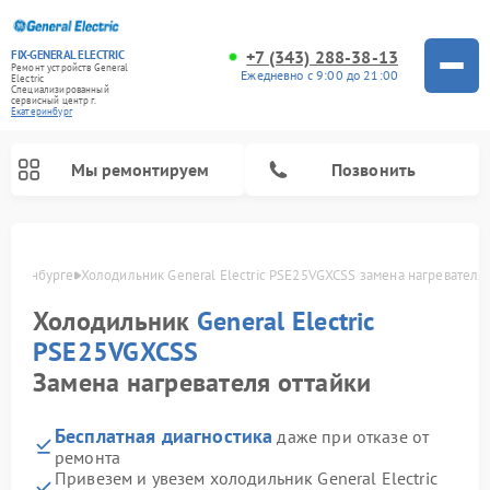
+7 (343) 288-38-13
FIX-GENERAL ELECTRIC
Ремонт устройств General
Ежедневно с 9:00 до 21:00
Electric
Специализированный
cервисный центр г.
Екатеринбург
Мы ремонтируем
Позвонить
атеринбурге
Холодильник General Electric PSE25VGXCSS замена нагревателя
Холодильник
General Electric
PSE25VGXCSS
Замена нагревателя оттайки
Бесплатная диагностика
даже при отказе от
ремонта
Ремонт варочных панелей General Electric
Ремонт стиральных машин General Electric
Ремонт винных шкафов General Electric
Ремонт духовых шкафов General Electric
Ремонт кухонных плит General Electric
Ремонт посудомоечных машин General Electric
Ремонт микроволновых печей General Electric
Ремонт сушильных машин General Electric
Ремонт вытяжек General Electric
Привезем и увезем холодильник General Electric