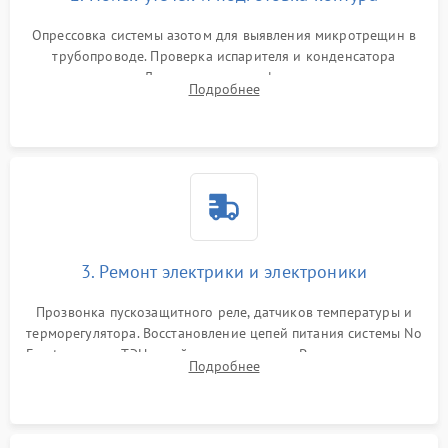
Опрессовка системы азотом для выявления микротрещин в
трубопроводе. Проверка испарителя и конденсатора
течеискателем. Демонтаж старого фильтра-осушителя и
Подробнее
продувка капиллярной трубки для устранения засоров.
3. Ремонт электрики и электроники
Прозвонка пускозащитного реле, датчиков температуры и
терморегулятора. Восстановление цепей питания системы No
Frost, включая ТЭН оттайки и вентилятор. Ремонт или замена
Подробнее
платы управления при сбоях алгоритмов.