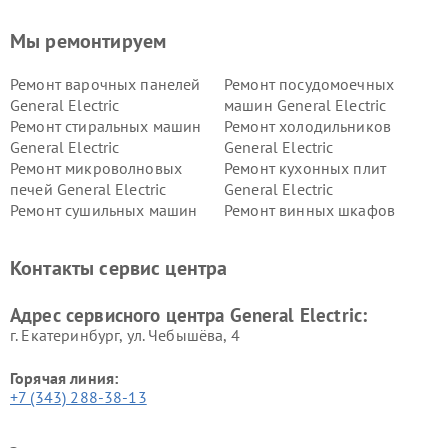
Мы ремонтируем
Ремонт варочных панелей
Ремонт посудомоечных
General Electric
машин General Electric
Ремонт стиральных машин
Ремонт холодильников
General Electric
General Electric
Ремонт микроволновых
Ремонт кухонных плит
печей General Electric
General Electric
Ремонт сушильных машин
Ремонт винных шкафов
General Electric
General Electric
Ремонт вытяжек General
Ремонт духовых шкафов
Контакты сервис центра
Electric
General Electric
Адрес сервисного центра General Electric:
г. Екатеринбург, ул. Чебышёва, 4
Горячая линия:
+7 (343) 288-38-13