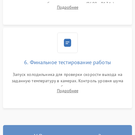
дозированным объемом хладагента (R600a, R134a) по
Подробнее
электронным весам. Контроль рабочего давления в системе.
6. Финальное тестирование работы
Запуск холодильника для проверки скорости выхода на
заданную температуру в камерах. Контроль уровня шума
компрессора, отсутствия обмерзания стенок и корректного
Подробнее
срабатывания системы автоматической оттайки.