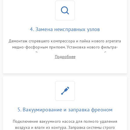
4. Замена неисправных узлов
Демонтаж сгоревшего компрессора и пайка нового агрегата
медно-фосфорным припоем. Установка нового фильтра-
осушителя. Замена изношенных вентиляторов обдува,
Подробнее
сломанных заслонок или поврежденных дверных петель.
5. Вакуумирование и заправка фреоном
Подключение вакуумного насоса для полного удаления
воздуха и влаги из контура. Заправка системы строго