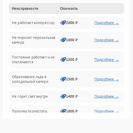
Неисправности
Стоимость
Механика
Не работает компрессор
2000 ₽
Подробнее →
Электропитание
Не морозит морозильная
Дренаж
1800 ₽
Подробнее →
камера
Оттайка
Постоянно работает и не
1500 ₽
Подробнее →
отключается
Программное обеспечение
Образование льда в
1500 ₽
Подробнее →
холодильной камере
Не горит свет внутри
1400 ₽
Подробнее →
Поломка термостата
1800 ₽
Подробнее →
Не работает вентилятор
1800 ₽
Подробнее →