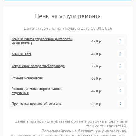
Цены на услуги ремонта
Цены актуальны на текущую дату 10.08.2026
Замена платы управления (мат.платы,
470 р
мейн платы)
Замена ТЭН
470 р
Устранение засора трубопровода
770 р
Ремонт испарителя
620 р
Ремонт датчика морозильного
420 р
отделения
Прочистка дренажной системы
860 р
Цены в прайс-листе указаны ориентировочные, без учета
стоимости запчастей.
Записывайтесь на бесплатную диагностику.
Мы проверим ваше устройство и укажем на неисправность.