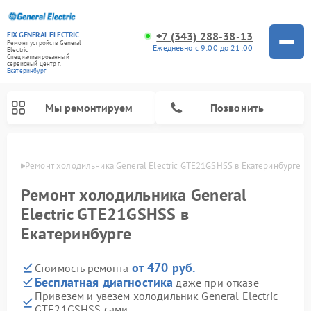
+7 (343) 288-38-13
FIX-GENERAL ELECTRIC
Ремонт устройств General
Ежедневно с 9:00 до 21:00
Electric
Специализированный
cервисный центр г.
Екатеринбург
Мы ремонтируем
Позвонить
бурге
Ремонт холодильника General Electric GTE21GSHSS в Екатеринбурге
Ремонт холодильника General
Electric GTE21GSHSS в
Екатеринбурге
от 470 руб.
Стоимость ремонта
Бесплатная диагностика
даже при отказе
Привезем и увезем холодильник General Electric
Ремонт варочных панелей General Electric
Ремонт стиральных машин General Electric
Ремонт винных шкафов General Electric
Ремонт духовых шкафов General Electric
Ремонт кухонных плит General Electric
Ремонт посудомоечных машин General Electric
Ремонт микроволновых печей General Electric
Ремонт сушильных машин General Electric
Ремонт вытяжек General Electric
GTE21GSHSS сами