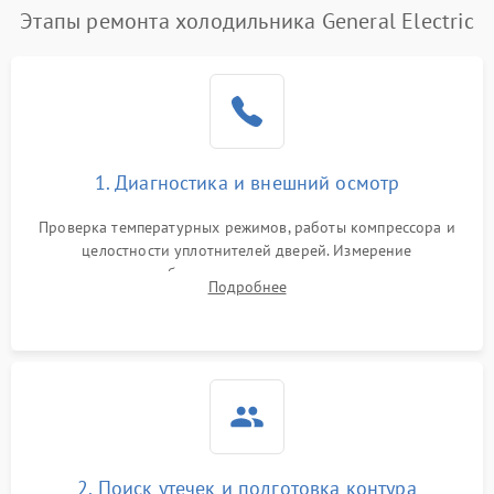
Этапы ремонта холодильника General Electric
Поломка системы No Frost
2600 ₽
Подробнее →
Образование конденсата
1800 ₽
Подробнее →
на стенках
Сбой в работе инвертора
2100 ₽
Подробнее →
1. Диагностика и внешний осмотр
Запах горелого при
2000 ₽
Подробнее →
Проверка температурных режимов, работы компрессора и
работе
целостности уплотнителей дверей. Измерение
сопротивления обмоток мотора, проверка термостата и
Не включается
Подробнее
1000 ₽
Подробнее →
считывание кодов ошибок с электронного дисплея.
холодильник
Проблемы с системой
автоматической
1800 ₽
Подробнее →
разморозки
2. Поиск утечек и подготовка контура