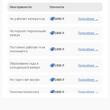
Неисправности
Стоимость
Механика
Не работает компрессор
2000 ₽
Подробнее →
Электропитание
Не морозит морозильная
Дренаж
1800 ₽
Подробнее →
камера
Оттайка
Постоянно работает и не
1500 ₽
Подробнее →
отключается
Программное обеспечение
Образование льда в
1500 ₽
Подробнее →
холодильной камере
Не горит свет внутри
1400 ₽
Подробнее →
Поломка термостата
1800 ₽
Подробнее →
Не работает вентилятор
1800 ₽
Подробнее →