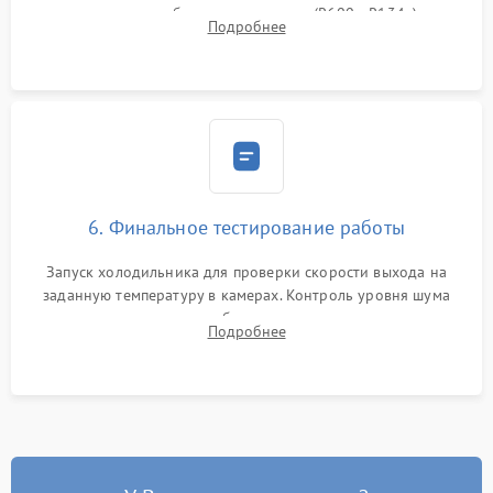
дозированным объемом хладагента (R600a, R134a) по
Подробнее
электронным весам. Контроль рабочего давления в системе.
6. Финальное тестирование работы
Запуск холодильника для проверки скорости выхода на
заданную температуру в камерах. Контроль уровня шума
компрессора, отсутствия обмерзания стенок и корректного
Подробнее
срабатывания системы автоматической оттайки.