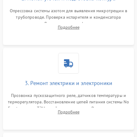
Опрессовка системы азотом для выявления микротрещин в
трубопроводе. Проверка испарителя и конденсатора
течеискателем. Демонтаж старого фильтра-осушителя и
Подробнее
продувка капиллярной трубки для устранения засоров.
3. Ремонт электрики и электроники
Прозвонка пускозащитного реле, датчиков температуры и
терморегулятора. Восстановление цепей питания системы No
Frost, включая ТЭН оттайки и вентилятор. Ремонт или замена
Подробнее
платы управления при сбоях алгоритмов.