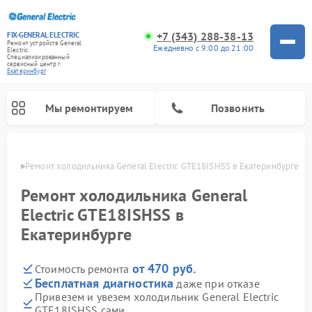
+7 (343) 288-38-13
FIX-GENERAL ELECTRIC
Ремонт устройств General
Ежедневно с 9:00 до 21:00
Electric
Специализированный
cервисный центр г.
Екатеринбург
Мы ремонтируем
Позвонить
бурге
Ремонт холодильника General Electric GTE18ISHSS в Екатеринбурге
Ремонт холодильника General
Electric GTE18ISHSS в
Екатеринбурге
от 470 руб.
Стоимость ремонта
Бесплатная диагностика
даже при отказе
Привезем и увезем холодильник General Electric
Ремонт варочных панелей General Electric
Ремонт стиральных машин General Electric
Ремонт винных шкафов General Electric
Ремонт духовых шкафов General Electric
Ремонт кухонных плит General Electric
Ремонт посудомоечных машин General Electric
Ремонт микроволновых печей General Electric
Ремонт сушильных машин General Electric
Ремонт вытяжек General Electric
GTE18ISHSS сами