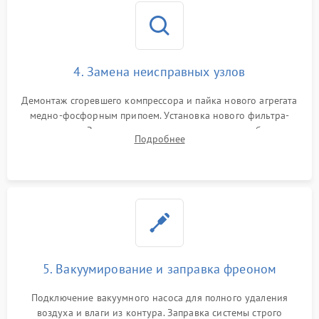
4. Замена неисправных узлов
Демонтаж сгоревшего компрессора и пайка нового агрегата
медно-фосфорным припоем. Установка нового фильтра-
осушителя. Замена изношенных вентиляторов обдува,
Подробнее
сломанных заслонок или поврежденных дверных петель.
5. Вакуумирование и заправка фреоном
Подключение вакуумного насоса для полного удаления
воздуха и влаги из контура. Заправка системы строго