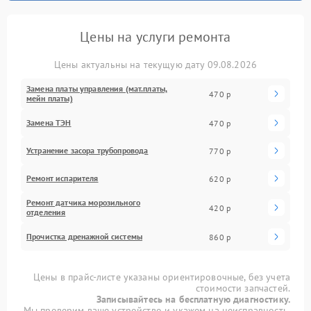
Цены на услуги ремонта
Цены актуальны на текущую дату 09.08.2026
Замена платы управления (мат.платы,
470 р
мейн платы)
Замена ТЭН
470 р
Устранение засора трубопровода
770 р
Ремонт испарителя
620 р
Ремонт датчика морозильного
420 р
отделения
Прочистка дренажной системы
860 р
Цены в прайс-листе указаны ориентировочные, без учета
стоимости запчастей.
Записывайтесь на бесплатную диагностику.
Мы проверим ваше устройство и укажем на неисправность.