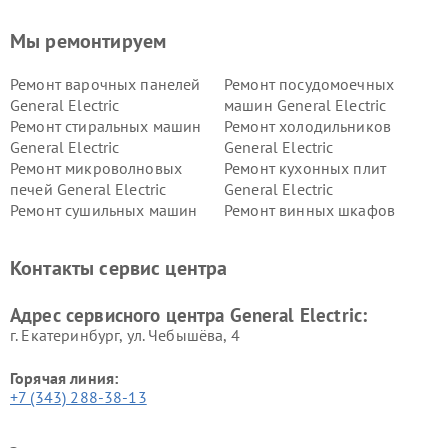
Мы ремонтируем
Ремонт варочных панелей
Ремонт посудомоечных
General Electric
машин General Electric
Ремонт стиральных машин
Ремонт холодильников
General Electric
General Electric
Ремонт микроволновых
Ремонт кухонных плит
печей General Electric
General Electric
Ремонт сушильных машин
Ремонт винных шкафов
General Electric
General Electric
Ремонт вытяжек General
Ремонт духовых шкафов
Контакты сервис центра
Electric
General Electric
Адрес сервисного центра General Electric:
г. Екатеринбург, ул. Чебышёва, 4
Горячая линия:
+7 (343) 288-38-13