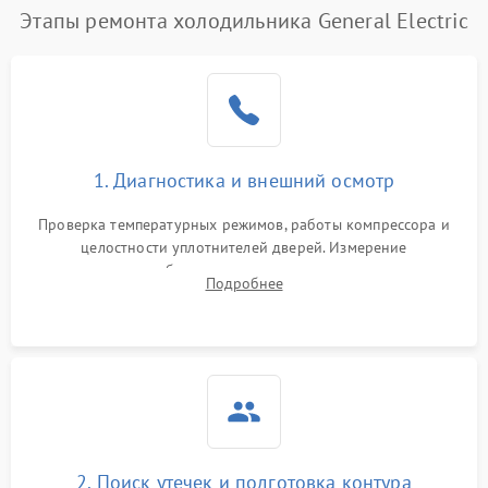
Этапы ремонта холодильника General Electric
Поломка системы No Frost
2600 ₽
Подробнее →
Образование конденсата
1800 ₽
Подробнее →
на стенках
Сбой в работе инвертора
2100 ₽
Подробнее →
1. Диагностика и внешний осмотр
Запах горелого при
2000 ₽
Подробнее →
Проверка температурных режимов, работы компрессора и
работе
целостности уплотнителей дверей. Измерение
сопротивления обмоток мотора, проверка термостата и
Не включается
Подробнее
1000 ₽
Подробнее →
считывание кодов ошибок с электронного дисплея.
холодильник
Проблемы с системой
автоматической
1800 ₽
Подробнее →
разморозки
2. Поиск утечек и подготовка контура