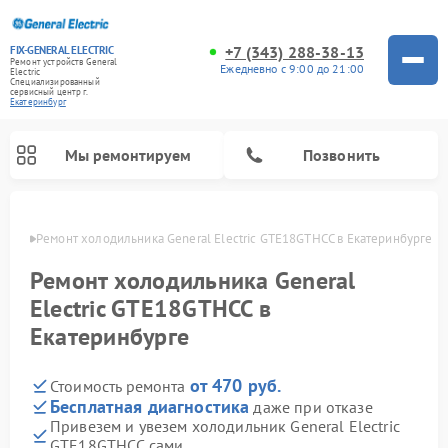
+7 (343) 288-38-13
FIX-GENERAL ELECTRIC
Ремонт устройств General
Ежедневно с 9:00 до 21:00
Electric
Специализированный
cервисный центр г.
Екатеринбург
Мы ремонтируем
Позвонить
бурге
Ремонт холодильника General Electric GTE18GTHCC в Екатеринбурге
Ремонт холодильника General
Electric GTE18GTHCC в
Екатеринбурге
от 470 руб.
Стоимость ремонта
Бесплатная диагностика
даже при отказе
Привезем и увезем холодильник General Electric
Ремонт варочных панелей General Electric
Ремонт стиральных машин General Electric
Ремонт винных шкафов General Electric
Ремонт духовых шкафов General Electric
Ремонт кухонных плит General Electric
Ремонт посудомоечных машин General Electric
Ремонт микроволновых печей General Electric
Ремонт сушильных машин General Electric
Ремонт вытяжек General Electric
GTE18GTHCC сами