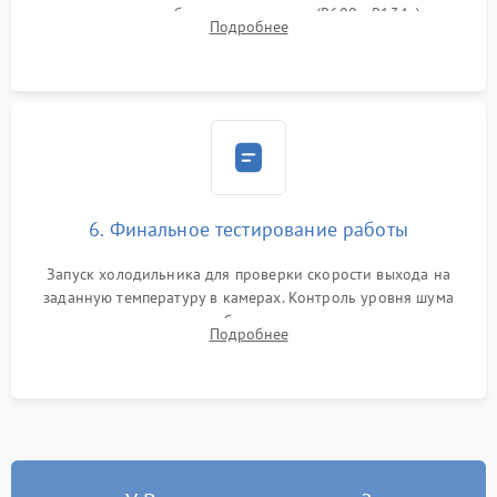
дозированным объемом хладагента (R600a, R134a) по
Подробнее
электронным весам. Контроль рабочего давления в системе.
6. Финальное тестирование работы
Запуск холодильника для проверки скорости выхода на
заданную температуру в камерах. Контроль уровня шума
компрессора, отсутствия обмерзания стенок и корректного
Подробнее
срабатывания системы автоматической оттайки.