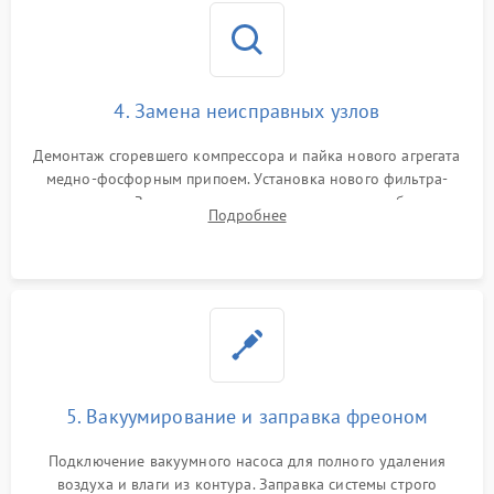
4. Замена неисправных узлов
Демонтаж сгоревшего компрессора и пайка нового агрегата
медно-фосфорным припоем. Установка нового фильтра-
осушителя. Замена изношенных вентиляторов обдува,
Подробнее
сломанных заслонок или поврежденных дверных петель.
5. Вакуумирование и заправка фреоном
Подключение вакуумного насоса для полного удаления
воздуха и влаги из контура. Заправка системы строго