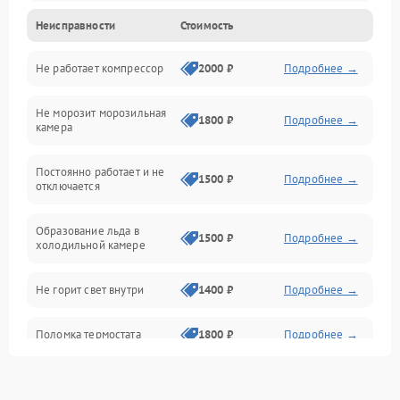
Неисправности
Стоимость
Механика
Не работает компрессор
2000 ₽
Подробнее →
Электропитание
Не морозит морозильная
Дренаж
1800 ₽
Подробнее →
камера
Оттайка
Постоянно работает и не
1500 ₽
Подробнее →
отключается
Программное обеспечение
Образование льда в
1500 ₽
Подробнее →
холодильной камере
Не горит свет внутри
1400 ₽
Подробнее →
Поломка термостата
1800 ₽
Подробнее →
Не работает вентилятор
1800 ₽
Подробнее →