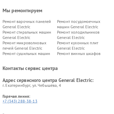
Мы ремонтируем
Ремонт варочных панелей
Ремонт посудомоечных
General Electric
машин General Electric
Ремонт стиральных машин
Ремонт холодильников
General Electric
General Electric
Ремонт микроволновых
Ремонт кухонных плит
печей General Electric
General Electric
Ремонт сушильных машин
Ремонт винных шкафов
General Electric
General Electric
Ремонт вытяжек General
Ремонт духовых шкафов
Контакты сервис центра
Electric
General Electric
Адрес сервисного центра General Electric:
г. Екатеринбург, ул. Чебышёва, 4
Горячая линия:
+7 (343) 288-38-13