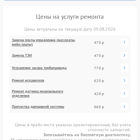
Цены на услуги ремонта
Цены актуальны на текущую дату 09.08.2026
Замена платы управления (мат.платы,
470 р
мейн платы)
Замена ТЭН
470 р
Устранение засора трубопровода
770 р
Ремонт испарителя
620 р
Ремонт датчика морозильного
420 р
отделения
Прочистка дренажной системы
860 р
Цены в прайс-листе указаны ориентировочные, без учета
стоимости запчастей.
Записывайтесь на бесплатную диагностику.
Мы проверим ваше устройство и укажем на неисправность.