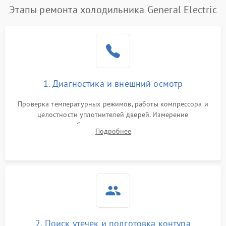
Этапы ремонта холодильника General Electric
Поломка системы No Frost
2600 ₽
Подробнее →
Образование конденсата
1800 ₽
Подробнее →
на стенках
Сбой в работе инвертора
2100 ₽
Подробнее →
1. Диагностика и внешний осмотр
Запах горелого при
2000 ₽
Подробнее →
Проверка температурных режимов, работы компрессора и
работе
целостности уплотнителей дверей. Измерение
сопротивления обмоток мотора, проверка термостата и
Не включается
Подробнее
1000 ₽
Подробнее →
считывание кодов ошибок с электронного дисплея.
холодильник
Проблемы с системой
автоматической
1800 ₽
Подробнее →
разморозки
2. Поиск утечек и подготовка контура