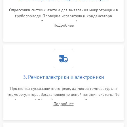
Опрессовка системы азотом для выявления микротрещин в
трубопроводе. Проверка испарителя и конденсатора
течеискателем. Демонтаж старого фильтра-осушителя и
Подробнее
продувка капиллярной трубки для устранения засоров.
3. Ремонт электрики и электроники
Прозвонка пускозащитного реле, датчиков температуры и
терморегулятора. Восстановление цепей питания системы No
Frost, включая ТЭН оттайки и вентилятор. Ремонт или замена
Подробнее
платы управления при сбоях алгоритмов.