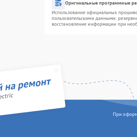
Оригинальные программные ре
Использование официальных прошивок
пользовательскими данными: резервн
восстановление информации при нео
й на ремонт
ctric
При оформл