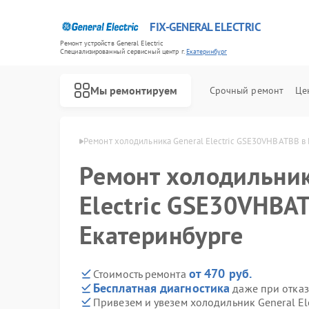
FIX-GENERAL ELECTRIC
Ремонт устройств General Electric
Специализированный cервисный центр г.
Екатеринбург
Мы ремонтируем
Срочный ремонт
Це
ric в Екатеринбурге
Ремонт холодильника General Electric GSE30VHBATBB в
Ремонт холодильник
Electric GSE30VHBA
Екатеринбурге
от 470 руб.
Стоимость ремонта
Бесплатная диагностика
даже при отказ
Привезем и увезем холодильник General E
Ремонт варочных панелей General Electric
Ремонт посудомоечных машин General Electric
Ремонт стиральных машин General Electric
Ремонт микроволновых печей General Electric
Ремонт кухонных плит General Electric
Ремонт сушильных машин General Electric
Ремонт винных шкафов General Electric
Ремонт вытяжек General Electric
Ремонт духовых шкафов General Electric