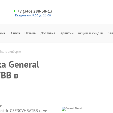
+7 (343) 288-38-13
Ежедневно с 9:00 до 21:00
ны
О нас
Отзывы
Доставка
Гарантии
Акции и скидки
Зая
 Екатеринбурге
а General
TBB в
е
lectric GSE30VHBATBB сами