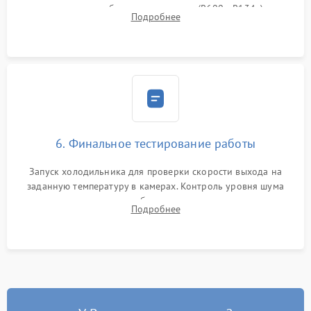
дозированным объемом хладагента (R600a, R134a) по
Подробнее
электронным весам. Контроль рабочего давления в системе.
6. Финальное тестирование работы
Запуск холодильника для проверки скорости выхода на
заданную температуру в камерах. Контроль уровня шума
компрессора, отсутствия обмерзания стенок и корректного
Подробнее
срабатывания системы автоматической оттайки.