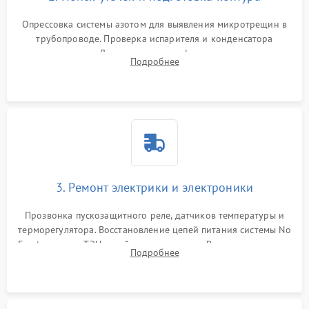
Опрессовка системы азотом для выявления микротрещин в
трубопроводе. Проверка испарителя и конденсатора
течеискателем. Демонтаж старого фильтра-осушителя и
Подробнее
продувка капиллярной трубки для устранения засоров.
3. Ремонт электрики и электроники
Прозвонка пускозащитного реле, датчиков температуры и
терморегулятора. Восстановление цепей питания системы No
Frost, включая ТЭН оттайки и вентилятор. Ремонт или замена
Подробнее
платы управления при сбоях алгоритмов.