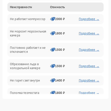
Неисправности
Стоимость
Механика
Не работает компрессор
2000 ₽
Подробнее →
Электропитание
Не морозит морозильная
Дренаж
1800 ₽
Подробнее →
камера
Оттайка
Постоянно работает и не
1500 ₽
Подробнее →
отключается
Программное обеспечение
Образование льда в
1500 ₽
Подробнее →
холодильной камере
Не горит свет внутри
1400 ₽
Подробнее →
Поломка термостата
1800 ₽
Подробнее →
Не работает вентилятор
1800 ₽
Подробнее →