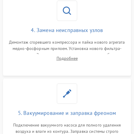
4. Замена неисправных узлов
Демонтаж сгоревшего компрессора и пайка нового агрегата
медно-фосфорным припоем. Установка нового фильтра-
осушителя. Замена изношенных вентиляторов обдува,
Подробнее
сломанных заслонок или поврежденных дверных петель.
5. Вакуумирование и заправка фреоном
Подключение вакуумного насоса для полного удаления
воздуха и влаги из контура. Заправка системы строго