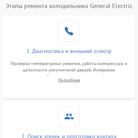
Этапы ремонта холодильника General Electric
Поломка системы No Frost
2600 ₽
Подробнее →
Образование конденсата
1800 ₽
Подробнее →
на стенках
Сбой в работе инвертора
2100 ₽
Подробнее →
1. Диагностика и внешний осмотр
Запах горелого при
2000 ₽
Подробнее →
Проверка температурных режимов, работы компрессора и
работе
целостности уплотнителей дверей. Измерение
сопротивления обмоток мотора, проверка термостата и
Не включается
Подробнее
1000 ₽
Подробнее →
считывание кодов ошибок с электронного дисплея.
холодильник
Проблемы с системой
автоматической
1800 ₽
Подробнее →
разморозки
2. Поиск утечек и подготовка контура