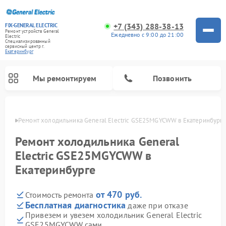
+7 (343) 288-38-13
FIX-GENERAL ELECTRIC
Ремонт устройств General
Ежедневно с 9:00 до 21:00
Electric
Специализированный
cервисный центр г.
Екатеринбург
Мы ремонтируем
Позвонить
бурге
Ремонт холодильника General Electric GSE25MGYCWW в Екатеринбург
Ремонт холодильника General
Electric GSE25MGYCWW в
Екатеринбурге
от 470 руб.
Стоимость ремонта
Бесплатная диагностика
даже при отказе
Привезем и увезем холодильник General Electric
Ремонт варочных панелей General Electric
Ремонт стиральных машин General Electric
Ремонт винных шкафов General Electric
Ремонт духовых шкафов General Electric
Ремонт кухонных плит General Electric
Ремонт посудомоечных машин General Electric
Ремонт микроволновых печей General Electric
Ремонт сушильных машин General Electric
Ремонт вытяжек General Electric
GSE25MGYCWW сами