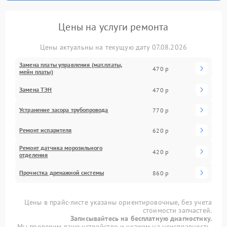
Цены на услуги ремонта
Цены актуальны на текущую дату 07.08.2026
Замена платы управления (мат.платы,
470 р
мейн платы)
Замена ТЭН
470 р
Устранение засора трубопровода
770 р
Ремонт испарителя
620 р
Ремонт датчика морозильного
420 р
отделения
Прочистка дренажной системы
860 р
Цены в прайс-листе указаны ориентировочные, без учета
стоимости запчастей.
Записывайтесь на бесплатную диагностику.
Мы проверим ваше устройство и укажем на неисправность.