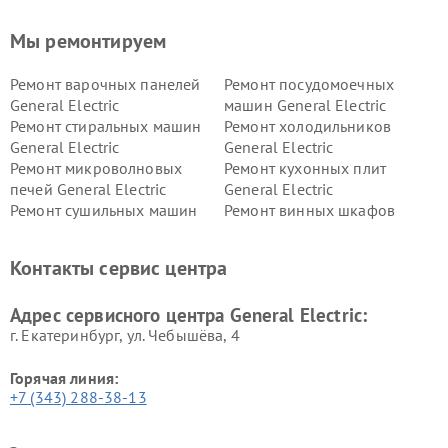
Мы ремонтируем
Ремонт варочных панелей
Ремонт посудомоечных
General Electric
машин General Electric
Ремонт стиральных машин
Ремонт холодильников
General Electric
General Electric
Ремонт микроволновых
Ремонт кухонных плит
печей General Electric
General Electric
Ремонт сушильных машин
Ремонт винных шкафов
General Electric
General Electric
Ремонт вытяжек General
Ремонт духовых шкафов
Контакты сервис центра
Electric
General Electric
Адрес сервисного центра General Electric:
г. Екатеринбург, ул. Чебышёва, 4
Горячая линия:
+7 (343) 288-38-13