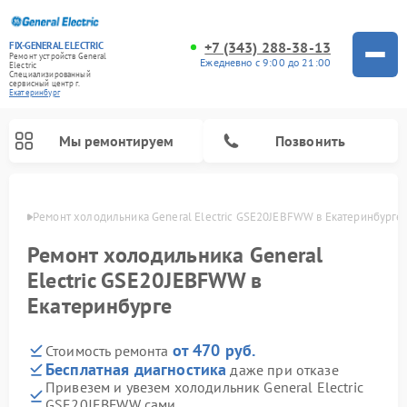
+7 (343) 288-38-13
FIX-GENERAL ELECTRIC
Ремонт устройств General
Ежедневно с 9:00 до 21:00
Electric
Специализированный
cервисный центр г.
Екатеринбург
Мы ремонтируем
Позвонить
бурге
Ремонт холодильника General Electric GSE20JEBFWW в Екатеринбурге
Ремонт холодильника General
Electric GSE20JEBFWW в
Екатеринбурге
от 470 руб.
Стоимость ремонта
Бесплатная диагностика
даже при отказе
Привезем и увезем холодильник General Electric
Ремонт варочных панелей General Electric
Ремонт стиральных машин General Electric
Ремонт винных шкафов General Electric
Ремонт духовых шкафов General Electric
Ремонт кухонных плит General Electric
Ремонт посудомоечных машин General Electric
Ремонт микроволновых печей General Electric
Ремонт сушильных машин General Electric
Ремонт вытяжек General Electric
GSE20JEBFWW сами