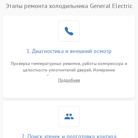
Этапы ремонта холодильника General Electric
Поломка системы No Frost
2600 ₽
Подробнее →
Образование конденсата
1800 ₽
Подробнее →
на стенках
Сбой в работе инвертора
2100 ₽
Подробнее →
1. Диагностика и внешний осмотр
Запах горелого при
2000 ₽
Подробнее →
Проверка температурных режимов, работы компрессора и
работе
целостности уплотнителей дверей. Измерение
сопротивления обмоток мотора, проверка термостата и
Не включается
Подробнее
1000 ₽
Подробнее →
считывание кодов ошибок с электронного дисплея.
холодильник
Проблемы с системой
автоматической
1800 ₽
Подробнее →
разморозки
2. Поиск утечек и подготовка контура