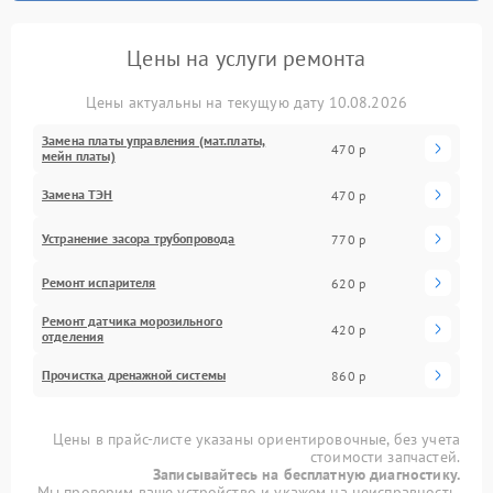
Цены на услуги ремонта
Цены актуальны на текущую дату 10.08.2026
Замена платы управления (мат.платы,
470 р
мейн платы)
Замена ТЭН
470 р
Устранение засора трубопровода
770 р
Ремонт испарителя
620 р
Ремонт датчика морозильного
420 р
отделения
Прочистка дренажной системы
860 р
Цены в прайс-листе указаны ориентировочные, без учета
стоимости запчастей.
Записывайтесь на бесплатную диагностику.
Мы проверим ваше устройство и укажем на неисправность.