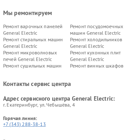
Мы ремонтируем
Ремонт варочных панелей
Ремонт посудомоечных
General Electric
машин General Electric
Ремонт стиральных машин
Ремонт холодильников
General Electric
General Electric
Ремонт микроволновых
Ремонт кухонных плит
печей General Electric
General Electric
Ремонт сушильных машин
Ремонт винных шкафов
General Electric
General Electric
Ремонт вытяжек General
Ремонт духовых шкафов
Контакты сервис центра
Electric
General Electric
Адрес сервисного центра General Electric:
г. Екатеринбург, ул. Чебышёва, 4
Горячая линия:
+7 (343) 288-38-13