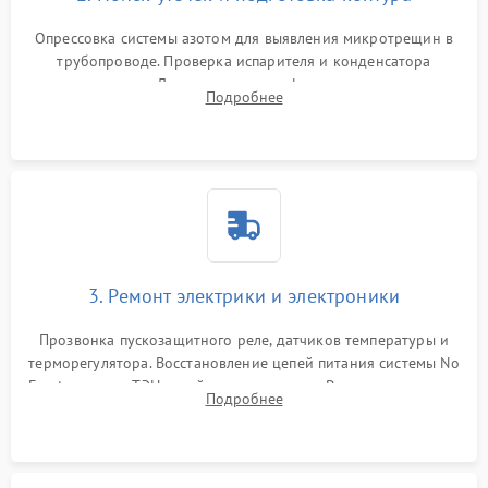
Опрессовка системы азотом для выявления микротрещин в
трубопроводе. Проверка испарителя и конденсатора
течеискателем. Демонтаж старого фильтра-осушителя и
Подробнее
продувка капиллярной трубки для устранения засоров.
3. Ремонт электрики и электроники
Прозвонка пускозащитного реле, датчиков температуры и
терморегулятора. Восстановление цепей питания системы No
Frost, включая ТЭН оттайки и вентилятор. Ремонт или замена
Подробнее
платы управления при сбоях алгоритмов.