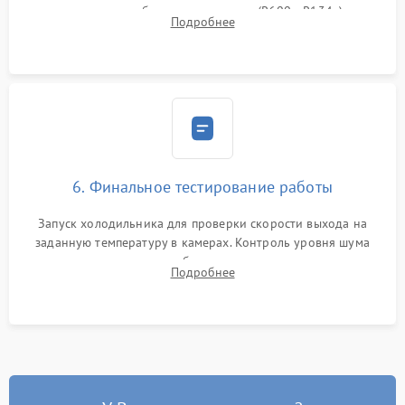
дозированным объемом хладагента (R600a, R134a) по
Подробнее
электронным весам. Контроль рабочего давления в системе.
6. Финальное тестирование работы
Запуск холодильника для проверки скорости выхода на
заданную температуру в камерах. Контроль уровня шума
компрессора, отсутствия обмерзания стенок и корректного
Подробнее
срабатывания системы автоматической оттайки.