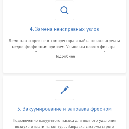
4. Замена неисправных узлов
Демонтаж сгоревшего компрессора и пайка нового агрегата
медно-фосфорным припоем. Установка нового фильтра-
осушителя. Замена изношенных вентиляторов обдува,
Подробнее
сломанных заслонок или поврежденных дверных петель.
5. Вакуумирование и заправка фреоном
Подключение вакуумного насоса для полного удаления
воздуха и влаги из контура. Заправка системы строго