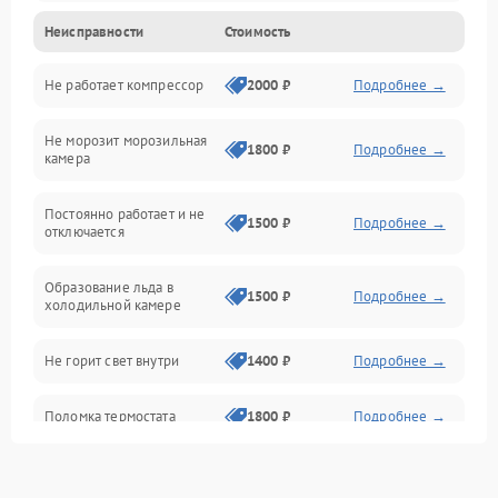
Неисправности
Стоимость
Механика
Не работает компрессор
2000 ₽
Подробнее →
Электропитание
Не морозит морозильная
Дренаж
1800 ₽
Подробнее →
камера
Оттайка
Постоянно работает и не
1500 ₽
Подробнее →
отключается
Программное обеспечение
Образование льда в
1500 ₽
Подробнее →
холодильной камере
Не горит свет внутри
1400 ₽
Подробнее →
Поломка термостата
1800 ₽
Подробнее →
Не работает вентилятор
1800 ₽
Подробнее →