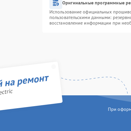
Оригинальные программные ре
Использование официальных прошивок
пользовательскими данными: резервн
восстановление информации при нео
й на ремонт
ctric
При оформл