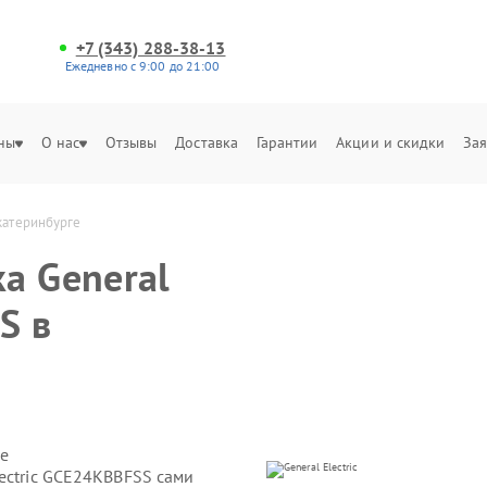
+7 (343) 288-38-13
Ежедневно с 9:00 до 21:00
ны
О нас
Отзывы
Доставка
Гарантии
Акции и скидки
Зая
катеринбурге
а General
S в
е
ectric GCE24KBBFSS сами