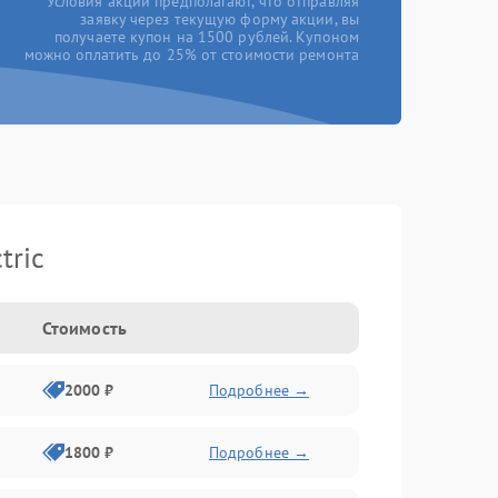
*Условия акции предполагают, что отправляя
заявку через текущую форму акции, вы
получаете купон на 1500 рублей. Купоном
можно оплатить до 25% от стоимости ремонта
tric
Стоимость
2000 ₽
Подробнее →
1800 ₽
Подробнее →