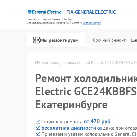
FIX-GENERAL ELECTRIC
Ремонт устройств General Electric
Специализированный cервисный центр г.
Екатеринбург
Мы ремонтируем
Срочный ремонт
Це
ric в Екатеринбурге
Ремонт холодильника General Electric GCE24KBBFSS в Е
Ремонт холодильник
Electric GCE24KBBFS
Екатеринбурге
от 470 руб.
Стоимость ремонта
Бесплатная диагностика
даже при отказ
Привезем и увезем холодильник General El
Ремонт варочных панелей General Electric
Ремонт посудомоечных машин General Electric
Ремонт стиральных машин General Electric
Ремонт микроволновых печей General Electric
Ремонт кухонных плит General Electric
Ремонт сушильных машин General Electric
Ремонт винных шкафов General Electric
Ремонт вытяжек General Electric
Ремонт духовых шкафов General Electric