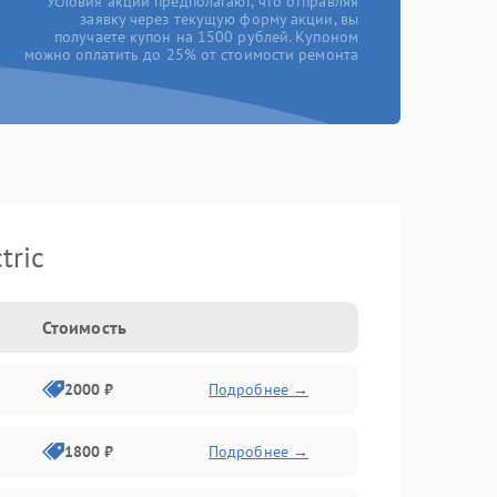
*Условия акции предполагают, что отправляя
заявку через текущую форму акции, вы
получаете купон на 1500 рублей. Купоном
можно оплатить до 25% от стоимости ремонта
tric
Стоимость
2000 ₽
Подробнее →
1800 ₽
Подробнее →