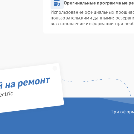
Оригинальные программные ре
Использование официальных прошивок
пользовательскими данными: резервн
восстановление информации при нео
й на ремонт
ctric
При оформл