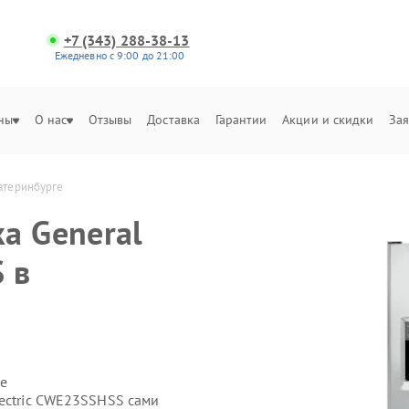
+7 (343) 288-38-13
Ежедневно с 9:00 до 21:00
ны
О нас
Отзывы
Доставка
Гарантии
Акции и скидки
Зая
катеринбурге
а General
 в
е
lectric CWE23SSHSS сами