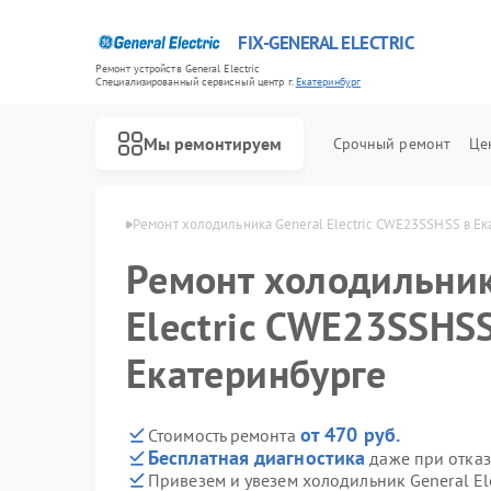
FIX-GENERAL ELECTRIC
Ремонт устройств General Electric
Специализированный cервисный центр г.
Екатеринбург
Мы ремонтируем
Срочный ремонт
Це
ric в Екатеринбурге
Ремонт холодильника General Electric CWE23SSHSS в Е
Ремонт холодильник
Electric CWE23SSHSS
Екатеринбурге
от 470 руб.
Стоимость ремонта
Бесплатная диагностика
даже при отказ
Привезем и увезем холодильник General E
Ремонт варочных панелей General Electric
Ремонт посудомоечных машин General Electric
Ремонт стиральных машин General Electric
Ремонт микроволновых печей General Electric
Ремонт кухонных плит General Electric
Ремонт сушильных машин General Electric
Ремонт винных шкафов General Electric
Ремонт вытяжек General Electric
Ремонт духовых шкафов General Electric